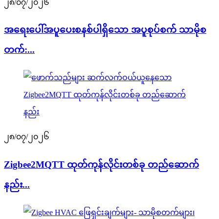
၂၈/၀၇/၂၀၂၆
အရေးပေါ်အပူပေးစနစ်ပါရှိသော အပူစုပ်စက် သာမိုစ
တက်:...
၂၈/၀၇/၂၀၂၆
Zigbee2MQTT ထုတ်ကုန်လိုင်းတစ်ခု တည်ဆောက်
နည်း...