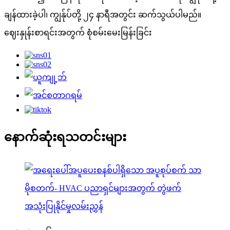
ချန်ထားခဲ့ပါ၊ ကျွန်ုပ်တို့ ၂၄ နာရီအတွင်း ဆက်သွယ်ပါမည်။
ဈေးနှုန်းစာရင်းအတွက် စုံစမ်းမေးမြန်းခြင်း
နောက်ဆုံးရသတင်းများ