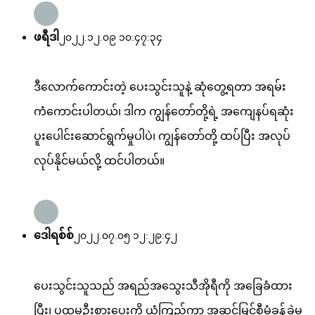
ဖရီဒါ
၂၀၂၂.၁၂.၀၉ ၁၀:၄၇:၃၄
ဒီလောက်ကောင်းတဲ့ ပေးသွင်းသူနဲ့ ဆုံတွေ့ရတာ အရမ်း
ကံကောင်းပါတယ်၊ ဒါက ကျွန်တော်တို့ရဲ့ အကျေနပ်ရဆုံး
ပူးပေါင်းဆောင်ရွက်မှုပါပဲ၊ ကျွန်တော်တို့ ထပ်ပြီး အလုပ်
လုပ်နိုင်မယ်လို့ ထင်ပါတယ်။
ဒေါရစ်စ်
၂၀၂၂.၀၇.၀၅ ၁၂:၂၉:၄၂
ပေးသွင်းသူသည် အရည်အသွေးသီအိုရီကို အခြေခံထား
ပြီး၊ ပထမဦးစားပေးကို ယုံကြည်ကာ အဆင့်မြင့်စီမံခန့်ခွဲမှု