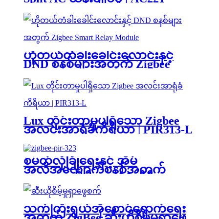
ဟိုတယ်တံခါးခေါင်းလောင်းနှင့်
DND စနစ်များအတွက် Zigbee
Smart Relay Module | SLC631
Lux တိုင်းတာမှုပါရှိသော Zigbee
အလင်းအာရုံခံကိရိယာ | PIR313-L
စမတ်လုံခြုံရေးနှင့် အိမ်
အလိုအလျောက်စနစ်အတွက်
Zigbee တုန်ခါမှုအာရုံခံကိရိယာ |
VBS308
သက်ကြီးရွယ်အိုစောင့်ရှောက်ရေး
အတွက် ZigBee ဆီးယိုစိမ့်မှုရှာဖွေ