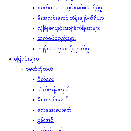
စမတ်ကျသော စွမ်းအင်စီမံခန့်ခွဲမှု
မီးအလင်းရောင် ထိန်းချုပ်ကိရိယာ
လုံခြုံရေးနှင့် အာရုံခံကိရိယာများ
ဆက်စပ်ပစ္စည်းများ
ကျန်းမာရေးစောင့်ရှောက်မှု
ဖြေရှင်းချက်
စမတ်ဟိုတယ်
ဂိတ်ဝေး
ထိတ်လန့်ခလုတ်
မီးအလင်းရောင်
လေအေးပေးစက်
စွမ်းအင်
ပတ်ဝန်းကျင်