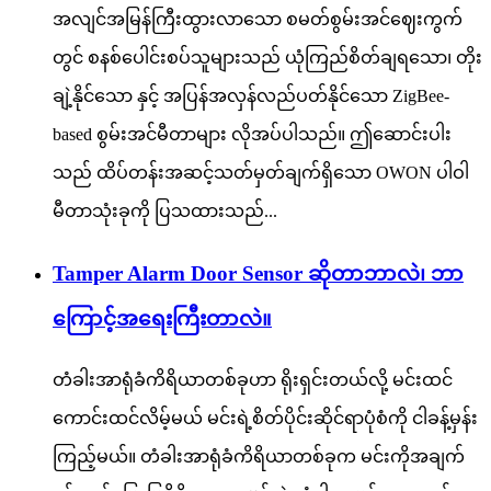
အလျင်အမြန်ကြီးထွားလာသော စမတ်စွမ်းအင်ဈေးကွက်
တွင် စနစ်ပေါင်းစပ်သူများသည် ယုံကြည်စိတ်ချရသော၊ တိုး
ချဲ့နိုင်သော နှင့် အပြန်အလှန်လည်ပတ်နိုင်သော ZigBee-
based စွမ်းအင်မီတာများ လိုအပ်ပါသည်။ ဤဆောင်းပါး
သည် ထိပ်တန်းအဆင့်သတ်မှတ်ချက်ရှိသော OWON ပါဝါ
မီတာသုံးခုကို ပြသထားသည်...
Tamper Alarm Door Sensor ဆိုတာဘာလဲ၊ ဘာ
ကြောင့်အရေးကြီးတာလဲ။
တံခါးအာရုံခံကိရိယာတစ်ခုဟာ ရိုးရှင်းတယ်လို့ မင်းထင်
ကောင်းထင်လိမ့်မယ် မင်းရဲ့စိတ်ပိုင်းဆိုင်ရာပုံစံကို ငါခန့်မှန်း
ကြည့်မယ်။ တံခါးအာရုံခံကိရိယာတစ်ခုက မင်းကိုအချက်