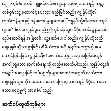
လျ၊ လာ့စ်ဗီးဂတ်စ်၊ ဂျူဗင်တပ်စ်၊ ဂျပန်၊ လစ်ဗျား စသည့် ကမ္ဘာ
တစ်ဝှမ်းသို့ ထောက်ပံ့ပေးသွားမည်ဖြစ်သည်။ ကျွန်ုပ်တို့၏
ထုတ်ကုန်များနှင့် ဝန်ဆောင်မှုများအပေါ် ကျွန်ုပ်တို့၏ဖောက်သည်
များ၏ စိတ်ကျေနပ်မှုသည် ဤလုပ်ငန်းတွင် ပိုမိုကောင်းမွန်အောင်
လုပ်ဆောင်ရန် အမြဲတမ်း လှုံ့ဆော်ပေးပါသည်။ ကျွန်ုပ်တို့သည်
ဈေးနှုန်းချိုသာစွာဖြင့် ပရီမီယံကားအပိုပစ္စည်းများစွာကို ပေး
ဆောင်ခြင်းဖြင့် ကျွန်ုပ်တို့၏ဖောက်သည်များနှင့် အပြန်အလှန်
အကျိုးရှိသော ဆက်ဆံရေးကို တည်ဆောက်ပါသည်။ ကျွန်ုပ်တို့၏
အရည်အသွေးမြင့် အပိုပစ္စည်းများအားလုံးအတွက် လက်ကား
ဈေးနှုန်းများကို ပေးဆောင်သောကြောင့် သင်သည် ပိုမိုသက်သာ
သော ငွေစုမှုကို အာမခံပါသည်။
ဆက်စပ်ထုတ်ကုန်များ