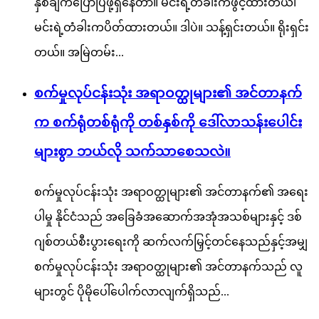
နှစ်ချက်ပြောပြဖို့ရှိနေတာ။ မင်းရဲ့တံခါးကဖွင့်ထားတယ်၊
မင်းရဲ့တံခါးကပိတ်ထားတယ်။ ဒါပဲ။ သန့်ရှင်းတယ်။ ရိုးရှင်း
တယ်။ အမြဲတမ်း...
စက်မှုလုပ်ငန်းသုံး အရာဝတ္ထုများ၏ အင်တာနက်
က စက်ရုံတစ်ရုံကို တစ်နှစ်ကို ဒေါ်လာသန်းပေါင်း
များစွာ ဘယ်လို သက်သာစေသလဲ။
စက်မှုလုပ်ငန်းသုံး အရာဝတ္ထုများ၏ အင်တာနက်၏ အရေး
ပါမှု နိုင်ငံသည် အခြေခံအဆောက်အအုံအသစ်များနှင့် ဒစ်
ဂျစ်တယ်စီးပွားရေးကို ဆက်လက်မြှင့်တင်နေသည်နှင့်အမျှ
စက်မှုလုပ်ငန်းသုံး အရာဝတ္ထုများ၏ အင်တာနက်သည် လူ
များတွင် ပိုမိုပေါ်ပေါက်လာလျက်ရှိသည်...