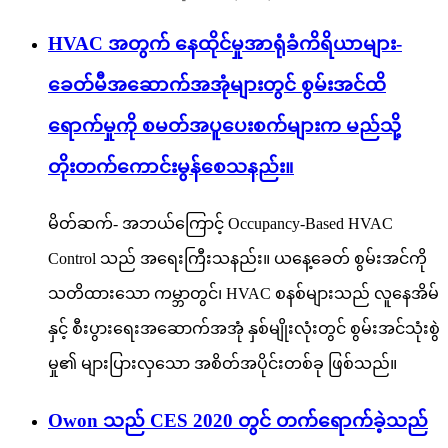
HVAC အတွက် နေထိုင်မှုအာရုံခံကိရိယာများ-
ခေတ်မီအဆောက်အအုံများတွင် စွမ်းအင်ထိ
ရောက်မှုကို စမတ်အပူပေးစက်များက မည်သို့
တိုးတက်ကောင်းမွန်စေသနည်း။
မိတ်ဆက်- အဘယ်ကြောင့် Occupancy-Based HVAC
Control သည် အရေးကြီးသနည်း။ ယနေ့ခေတ် စွမ်းအင်ကို
သတိထားသော ကမ္ဘာတွင်၊ HVAC စနစ်များသည် လူနေအိမ်
နှင့် စီးပွားရေးအဆောက်အအုံ နှစ်မျိုးလုံးတွင် စွမ်းအင်သုံးစွဲ
မှု၏ များပြားလှသော အစိတ်အပိုင်းတစ်ခု ဖြစ်သည်။
Owon သည် CES 2020 တွင် တက်ရောက်ခဲ့သည်