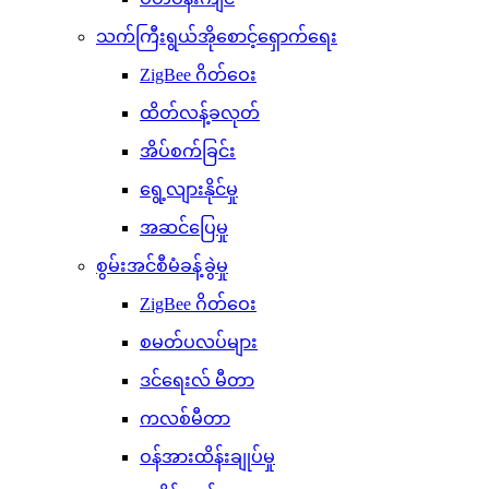
သက်ကြီးရွယ်အိုစောင့်ရှောက်ရေး
ZigBee ဂိတ်ဝေး
ထိတ်လန့်ခလုတ်
အိပ်စက်ခြင်း
ရွေ့လျားနိုင်မှု
အဆင်ပြေမှု
စွမ်းအင်စီမံခန့်ခွဲမှု
ZigBee ဂိတ်ဝေး
စမတ်ပလပ်များ
ဒင်ရေးလ် မီတာ
ကလစ်မီတာ
ဝန်အားထိန်းချုပ်မှု