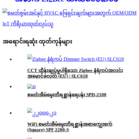
စက်-ULD926
အရောင်းရဆုံး ထုတ်ကုန်များ
CCT ထိန်းချုပ်မှုပါရှိသော Zigbee နံရံကပ်အလင်း
အမှောင်ခလုတ် (EU) | SLC618
စမတ်အိမ်မွေးတိရစ္ဆာန်ရေပန်း SPD-2100
WiFi စမတ်အိမ်မွေးတိရစ္ဆာန်အစာကျွေးစက်
(Square) SPF 2200-S