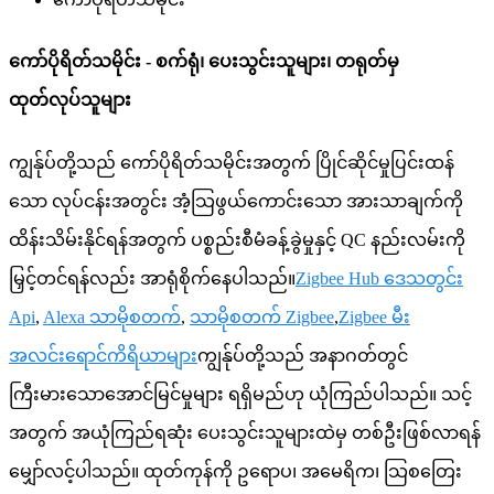
ကော်ပိုရိတ်သမိုင်း - စက်ရုံ၊ ပေးသွင်းသူများ၊ တရုတ်မှ
ထုတ်လုပ်သူများ
ကျွန်ုပ်တို့သည် ကော်ပိုရိတ်သမိုင်းအတွက် ပြိုင်ဆိုင်မှုပြင်းထန်
သော လုပ်ငန်းအတွင်း အံ့သြဖွယ်ကောင်းသော အားသာချက်ကို
ထိန်းသိမ်းနိုင်ရန်အတွက် ပစ္စည်းစီမံခန့်ခွဲမှုနှင့် QC နည်းလမ်းကို
မြှင့်တင်ရန်လည်း အာရုံစိုက်နေပါသည်။
Zigbee Hub ဒေသတွင်း
Api
,
Alexa သာမိုစတက်
,
သာမိုစတက် Zigbee
,
Zigbee မီး
အလင်းရောင်ကိရိယာများ
ကျွန်ုပ်တို့သည် အနာဂတ်တွင်
ကြီးမားသောအောင်မြင်မှုများ ရရှိမည်ဟု ယုံကြည်ပါသည်။ သင့်
အတွက် အယုံကြည်ရဆုံး ပေးသွင်းသူများထဲမှ တစ်ဦးဖြစ်လာရန်
မျှော်လင့်ပါသည်။ ထုတ်ကုန်ကို ဥရောပ၊ အမေရိက၊ သြစတြေး