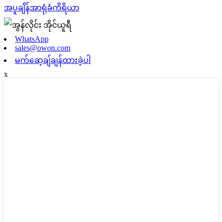
အပူချိန်အာရုံခံကိရိယာ
WhatsApp
sales@owon.com
မက်ဆေ့ချ်ချန်ထားခဲ့ပါ
x