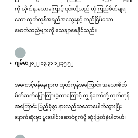
ကို လိုက်နာသောကြောင့် ၎င်းတို့သည် ယုံကြည်စိတ်ချရ
သော ထုတ်ကုန်အရည်အသွေးနှင့် တည်ငြိမ်သော
ဖောက်သည်များကို သေချာစေနိုင်သည်။
ဂျမ်မာ
၂၀၂၂.၀၃.၃၁ ၁၂:၃၅:၅၂
အကောင့်မန်နေဂျာက ထုတ်ကုန်အကြောင်း အသေးစိတ်
မိတ်ဆက်ပြောကြားခဲ့တာကြောင့် ကျွန်တော်တို့ ထုတ်ကုန်
အကြောင်း ပြည့်စုံစွာ နားလည်သဘောပေါက်သွားပြီး
နောက်ဆုံးမှာ ပူးပေါင်းဆောင်ရွက်ဖို့ ဆုံးဖြတ်ခဲ့ပါတယ်။