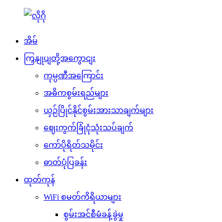
အိမ်
ကြှနျုပျတို့အကွောငျး
ကုမ္ပဏီအကြောင်း
အဓိကစွမ်းရည်များ
ယှဉ်ပြိုင်နိုင်စွမ်းအားသာချက်များ
ဈေးကွက်ခြုံငုံသုံးသပ်ချက်
ကော်ပိုရိတ်သမိုင်း
ဓာတ်ပုံပြခန်း
ထုတ်ကုန်
WiFi စမတ်ကိရိယာများ
စွမ်းအင်စီမံခန့်ခွဲမှု