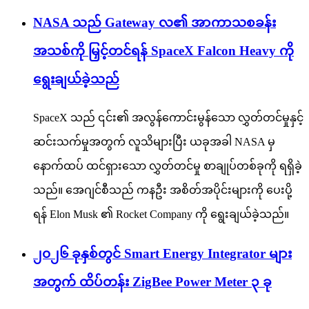
NASA သည် Gateway လ၏ အာကာသစခန်း
အသစ်ကို မြှင့်တင်ရန် SpaceX Falcon Heavy ကို
ရွေးချယ်ခဲ့သည်
SpaceX သည် ၎င်း၏ အလွန်ကောင်းမွန်သော လွှတ်တင်မှုနှင့်
ဆင်းသက်မှုအတွက် လူသိများပြီး ယခုအခါ NASA မှ
နောက်ထပ် ထင်ရှားသော လွှတ်တင်မှု စာချုပ်တစ်ခုကို ရရှိခဲ့
သည်။ အေဂျင်စီသည် ကနဦး အစိတ်အပိုင်းများကို ပေးပို့
ရန် Elon Musk ၏ Rocket Company ကို ရွေးချယ်ခဲ့သည်။
၂၀၂၆ ခုနှစ်တွင် Smart Energy Integrator များ
အတွက် ထိပ်တန်း ZigBee Power Meter ၃ ခု