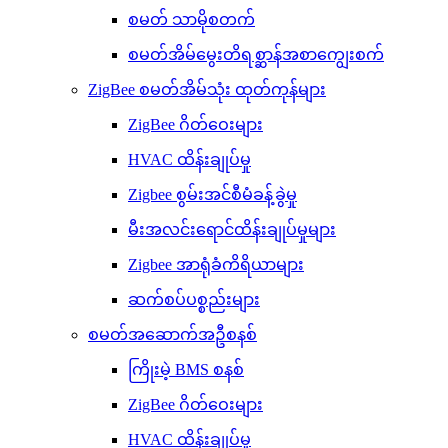
စမတ် သာမိုစတက်
စမတ်အိမ်မွေးတိရစ္ဆာန်အစာကျွေးစက်
ZigBee စမတ်အိမ်သုံး ထုတ်ကုန်များ
ZigBee ဂိတ်ဝေးများ
HVAC ထိန်းချုပ်မှု
Zigbee စွမ်းအင်စီမံခန့်ခွဲမှု
မီးအလင်းရောင်ထိန်းချုပ်မှုများ
Zigbee အာရုံခံကိရိယာများ
ဆက်စပ်ပစ္စည်းများ
စမတ်အဆောက်အဦစနစ်
ကြိုးမဲ့ BMS စနစ်
ZigBee ဂိတ်ဝေးများ
HVAC ထိန်းချုပ်မှု