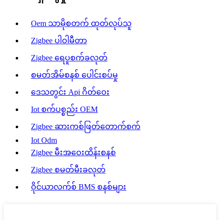
Oem သာမိုစတက် ထုတ်လုပ်သူ
Zigbee ပါဝါမီတာ
Zigbee ရေပူစက်ခလုတ်
စမတ်အိမ်စနစ် ပေါင်းစပ်မှု
ဒေသတွင်း Api ဂိတ်ဝေး
Iot စက်ပစ္စည်း OEM
Zigbee ဆားကစ်ဖြတ်တောက်စက်
Iot Odm
Zigbee မီးအဝေးထိန်းစနစ်
Zigbee စမတ်မီးခလုတ်
ဝိုင်ယာလက်စ် BMS စနစ်များ