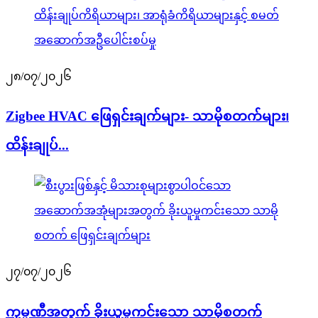
၂၈/၀၇/၂၀၂၆
Zigbee HVAC ဖြေရှင်းချက်များ- သာမိုစတက်များ၊
ထိန်းချုပ်...
၂၇/၀၇/၂၀၂၆
ကုမ္ပဏီအတွက် ခိုးယူမှုကင်းသော သာမိုစတက်