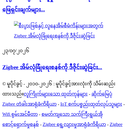
ဖြေရှင်းချက်များ...
၂၃/၀၇/၂၀၂၆
Zigbee အိမ်လုံခြုံရေးစနစ်ကို ဒီဇိုင်းဆွဲခြင်း...
© မူပိုင်ခွင့် - ၂၀၁၀-၂၀၂၆ : မူပိုင်ခွင့်အားလုံးကို သိမ်းဆည်း
ထားသည်။
လူကြိုက်များသော ထုတ်ကုန်များ
-
ဆိုက်မြေပုံ
Zigbee တံခါးအာရုံခံကိရိယာ
-
IoT စက်ပစ္စည်းထုတ်လုပ်သူများ
-
Wifi စွမ်းအင်မီတာ
-
စမတ်ကျသော သက်ကြီးရွယ်အို
စောင့်ရှောက်မှုစနစ်
-
Zigbee ရွေ့လျားမှုအာရုံခံကိရိယာ
-
Zigbee