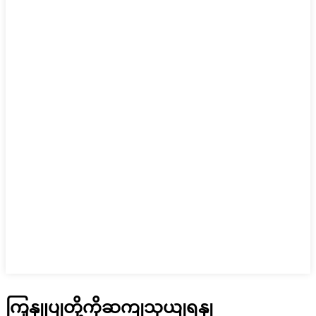
ကြှနျုပျတို့ကိုဆကျသှယျရနျ