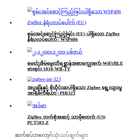
စွမ်းအင်စောင့်ကြည့်ခြင်း (EU) ပါရှိသော ZigBee
နံရံပလပ်ပေါက် | WSP406
စမတ်အိမ်မွေးတိရစ္ဆာန်အစာကျွေးစက်-WiFi/BLE
ဗားရှင်း 1010-WB-TY
အပူချိန်နှင့် စိုထိုင်းဆပါရှိသော Zigbee ရွေ့လျားမှု
အာရုံခံကိရိယာ | PIR323
ZigBee ဘက်စုံအဆင့် သာမိုစတက် (US)
PCT503-Z
ဆက်စပ်ဘလော့ဂ်
သုံးသပ်ချက်များ