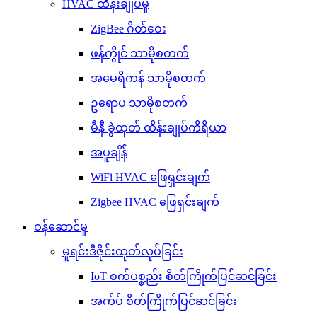
HVAC ထိန်းချုပ်မှု
ZigBee ဂိတ်ဝေး
ဖန်ကွိုင် သာမိုစတက်
အမေရိကန် သာမိုစတက်
ဥရောပ သာမိုစတက်
မီနီ ခွဲထုတ် ထိန်းချုပ်ကိရိယာ
အပူချိန်
WiFi HVAC ဖြေရှင်းချက်
Zigbee HVAC ဖြေရှင်းချက်
ဝန်ဆောင်မှု
မူရင်းဒီဇိုင်းထုတ်လုပ်ခြင်း
IoT စက်ပစ္စည်း စိတ်ကြိုက်ပြင်ဆင်ခြင်း
အက်ပ် စိတ်ကြိုက်ပြင်ဆင်ခြင်း