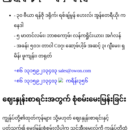
- ၃၀ ဗီယာ ရန်ဇို ဒရိုက်၊ ရစ်ချ်မွန် ဟေးလ်၊ အွန်တေရီယို၊ က
နေဒါ
- ၅ မာတင်လမ်း၊ ဘာစကော့ဖ်၊ လန်ကရှိုင်းယား၊ အင်္ဂလန်
- အခန်း ၅၀၁၊ တာဝါ C၀၇၊ ဆော့ဖ်ပါ့ခ် အဆင့် ၃၊ ဂျီမေး၊ ရှ
မိန်၊ ဖူကျန်း၊ တရုတ်
+၈၆ ၁၃၁၅၉၂၁၃၄၀၃
sales@owon.com
+၈၆ ၁၃၁၅၉၂၁၃၄၀၃
ကရိန်း၃၅၆
ဈေးနှုန်းစာရင်းအတွက် စုံစမ်းမေးမြန်းခြင်း
ကျွန်ုပ်တို့၏ထုတ်ကုန်များ သို့မဟုတ် ဈေးနှုန်းစာရင်းနှင့်
ပတ်သက်၍ မေးမြန်းစုံစမ်းလိုပါက သင့်အီးမေးလ်ကို ကျွန်ုပ်တို့ထံ