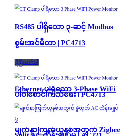
RS485 ပါရှိသော ၃-ဆင့် Modbus
စွမ်းအင်မီတာ | PC4713
ပိုပြီးဖတ်ပါ
Ethernet ပါရှိသော 3-Phase WiFi
ပါဝါစောင့်ကြည့်ရေး | PC4713
မျက်နှာကြက်ယူနစ်အတွက် Zigbee
Split AC ထိန်းချုပ်မှု | AC221