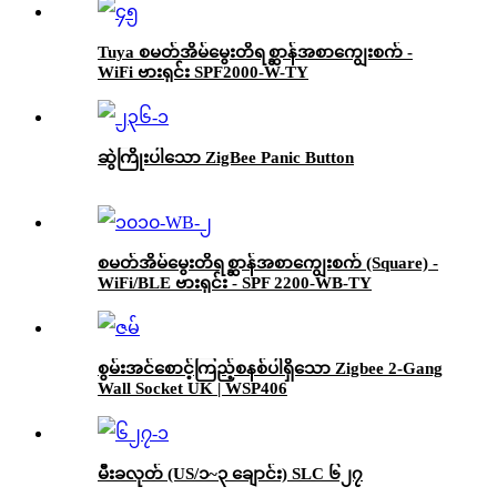
Tuya စမတ်အိမ်မွေးတိရစ္ဆာန်အစာကျွေးစက် -
WiFi ဗားရှင်း SPF2000-W-TY
ဆွဲကြိုးပါသော ZigBee Panic Button
စမတ်အိမ်မွေးတိရစ္ဆာန်အစာကျွေးစက် (Square) -
WiFi/BLE ဗားရှင်း - SPF 2200-WB-TY
စွမ်းအင်စောင့်ကြည့်စနစ်ပါရှိသော Zigbee 2-Gang
Wall Socket UK | WSP406
မီးခလုတ် (US/၁~၃ ချောင်း) SLC ၆၂၇