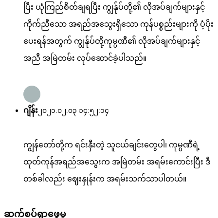
ပြီး ယုံကြည်စိတ်ချရပြီး ကျွန်ုပ်တို့၏ လိုအပ်ချက်များနှင့်
ကိုက်ညီသော အရည်အသွေးရှိသော ကုန်ပစ္စည်းများကို ပံ့ပိုး
ပေးရန်အတွက် ကျွန်ုပ်တို့ကုမ္ပဏီ၏ လိုအပ်ချက်များနှင့်
အညီ အမြဲတမ်း လုပ်ဆောင်ခဲ့ပါသည်။
ဂျိန်း
၂၀၂၁.၀၂.၀၃ ၁၄:၅၂:၁၄
ကျွန်တော်တို့က ရင်းနှီးတဲ့ သူငယ်ချင်းတွေပါ၊ ကုမ္ပဏီရဲ့
ထုတ်ကုန်အရည်အသွေးက အမြဲတမ်း အရမ်းကောင်းပြီး ဒီ
တစ်ခါလည်း ဈေးနှုန်းက အရမ်းသက်သာပါတယ်။
ဆက်စပ်ရှာဖွေမှု