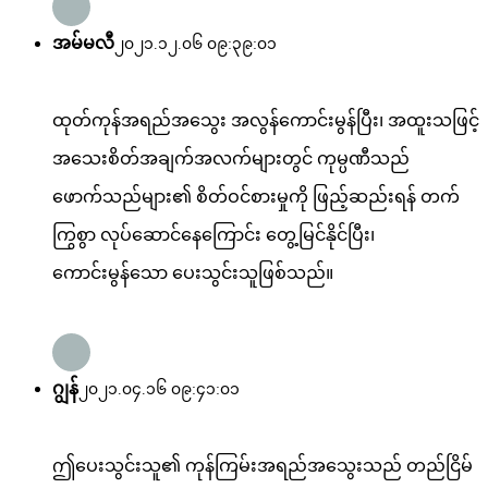
အမ်မလီ
၂၀၂၁.၁၂.၀၆ ၀၉:၃၉:၀၁
ထုတ်ကုန်အရည်အသွေး အလွန်ကောင်းမွန်ပြီး၊ အထူးသဖြင့်
အသေးစိတ်အချက်အလက်များတွင် ကုမ္ပဏီသည်
ဖောက်သည်များ၏ စိတ်ဝင်စားမှုကို ဖြည့်ဆည်းရန် တက်
ကြွစွာ လုပ်ဆောင်နေကြောင်း တွေ့မြင်နိုင်ပြီး၊
ကောင်းမွန်သော ပေးသွင်းသူဖြစ်သည်။
ဂျွန်
၂၀၂၁.၀၄.၁၆ ၀၉:၄၁:၀၁
ဤပေးသွင်းသူ၏ ကုန်ကြမ်းအရည်အသွေးသည် တည်ငြိမ်