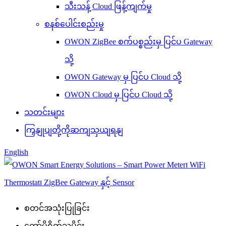
သီးသန့် Cloud ဖြန့်ကျက်မှု
စနစ်ပေါင်းစည်းမှု
OWON ZigBee စက်ပစ္စည်းမှ ပြင်ပ Gateway
သို့
OWON Gateway မှ ပြင်ပ Cloud သို့
OWON Cloud မှ ပြင်ပ Cloud သို့
သတင်းများ
ကြှနျုပျတို့ကိုဆကျသှယျရနျ
English
စတင်အသုံးပြုခြင်း
ကော်ပိုရိတ်သမိုင်း