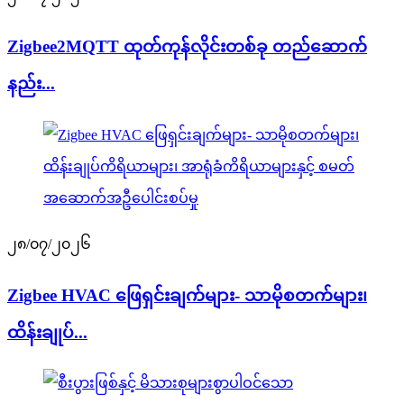
Zigbee2MQTT ထုတ်ကုန်လိုင်းတစ်ခု တည်ဆောက်
နည်း...
၂၈/၀၇/၂၀၂၆
Zigbee HVAC ဖြေရှင်းချက်များ- သာမိုစတက်များ၊
ထိန်းချုပ်...