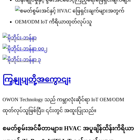
ကြှနျုပျတို့အကွောငျး
OWON Technology သည် ကမ္ဘာလုံးဆိုင်ရာ IoT OEM/ODM
ထုတ်လုပ်သူဖြစ်ပြီး၊ ၎င်းတွင် အထူးပြုသည်။
စမတ်စွမ်းအင်မီတာများ၊ HVAC အပူချိန်ထိန်းကိရိယာ