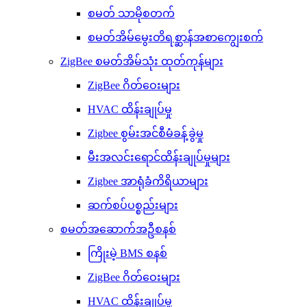
စမတ် သာမိုစတက်
စမတ်အိမ်မွေးတိရစ္ဆာန်အစာကျွေးစက်
ZigBee စမတ်အိမ်သုံး ထုတ်ကုန်များ
ZigBee ဂိတ်ဝေးများ
HVAC ထိန်းချုပ်မှု
Zigbee စွမ်းအင်စီမံခန့်ခွဲမှု
မီးအလင်းရောင်ထိန်းချုပ်မှုများ
Zigbee အာရုံခံကိရိယာများ
ဆက်စပ်ပစ္စည်းများ
စမတ်အဆောက်အဦစနစ်
ကြိုးမဲ့ BMS စနစ်
ZigBee ဂိတ်ဝေးများ
HVAC ထိန်းချုပ်မှု