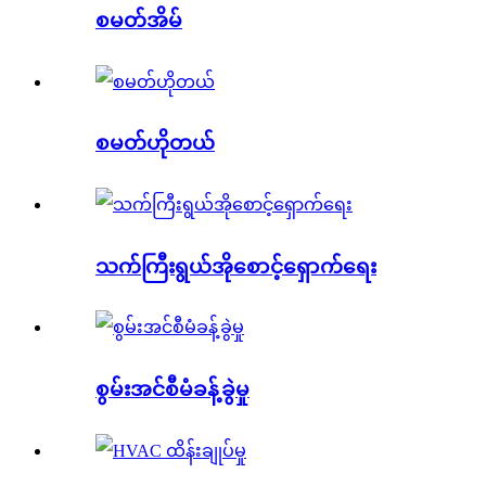
စမတ်အိမ်
စမတ်ဟိုတယ်
သက်ကြီးရွယ်အိုစောင့်ရှောက်ရေး
စွမ်းအင်စီမံခန့်ခွဲမှု