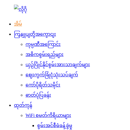
အိမ်
ကြှနျုပျတို့အကွောငျး
ကုမ္ပဏီအကြောင်း
အဓိကစွမ်းရည်များ
ယှဉ်ပြိုင်နိုင်စွမ်းအားသာချက်များ
ဈေးကွက်ခြုံငုံသုံးသပ်ချက်
ကော်ပိုရိတ်သမိုင်း
ဓာတ်ပုံပြခန်း
ထုတ်ကုန်
WiFi စမတ်ကိရိယာများ
စွမ်းအင်စီမံခန့်ခွဲမှု