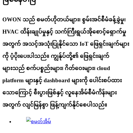
OWON သည် စမတ်ဟိုတယ်များ၊ စွမ်းအင်စီမံခန့်ခွဲမှု၊
HVAC ထိန်းချုပ်မှုနှင့် သက်ကြီးရွယ်အိုစောင့်ရှောက်မှု
အတွက် အသင့်အသုံးပြုနိုင်သော IoT ဖြေရှင်းချက်များ
ကို ပံ့ပိုးပေးပါသည်။ ကျွန်ုပ်တို့၏ ဖြေရှင်းချက်
များသည် စက်ပစ္စည်းများ၊ ဂိတ်ဝေးများ၊ cloud
platform များနှင့် dashboard များကို ပေါင်းစပ်ထား
သောကြောင့် စီးပွားဖြစ်နှင့် လူနေအိမ်စီမံကိန်းများ
အတွက် လျင်မြန်စွာ ဖြန့်ကျက်နိုင်စေပါသည်။