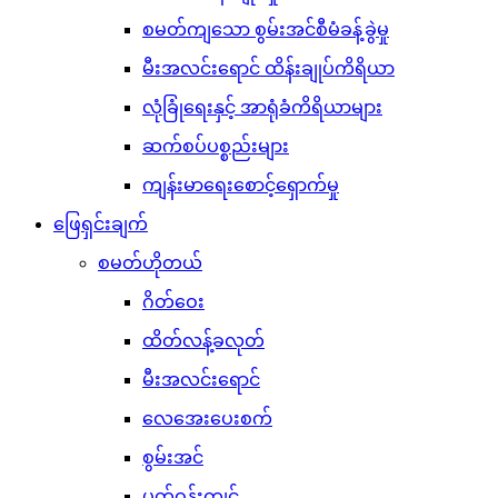
စမတ်ကျသော စွမ်းအင်စီမံခန့်ခွဲမှု
မီးအလင်းရောင် ထိန်းချုပ်ကိရိယာ
လုံခြုံရေးနှင့် အာရုံခံကိရိယာများ
ဆက်စပ်ပစ္စည်းများ
ကျန်းမာရေးစောင့်ရှောက်မှု
ဖြေရှင်းချက်
စမတ်ဟိုတယ်
ဂိတ်ဝေး
ထိတ်လန့်ခလုတ်
မီးအလင်းရောင်
လေအေးပေးစက်
စွမ်းအင်
ပတ်ဝန်းကျင်