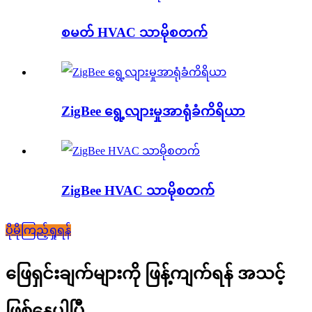
စမတ် HVAC သာမိုစတက်
ZigBee ရွေ့လျားမှုအာရုံခံကိရိယာ
ZigBee HVAC သာမိုစတက်
ပိုမိုကြည့်ရှုရန်
ဖြေရှင်းချက်များကို ဖြန့်ကျက်ရန် အသင့်
ဖြစ်နေပါပြီ