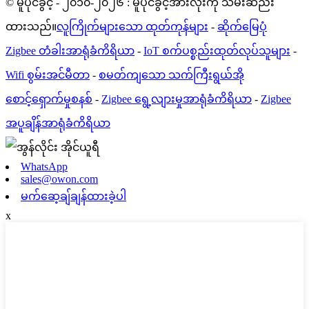
© မူပိုင်ခွင့် - ၂၀၁၀-၂၀၂၆ : မူပိုင်ခွင့်အားလုံးကို သိမ်းဆည်း
ထားသည်။
လူကြိုက်များသော ထုတ်ကုန်များ
-
ဆိုက်မြေပုံ
Zigbee တံခါးအာရုံခံကိရိယာ
-
IoT စက်ပစ္စည်းထုတ်လုပ်သူများ
-
Wifi စွမ်းအင်မီတာ
-
စမတ်ကျသော သက်ကြီးရွယ်အို
စောင့်ရှောက်မှုစနစ်
-
Zigbee ရွေ့လျားမှုအာရုံခံကိရိယာ
-
Zigbee
အပူချိန်အာရုံခံကိရိယာ
WhatsApp
sales@owon.com
မက်ဆေ့ချ်ချန်ထားခဲ့ပါ
x