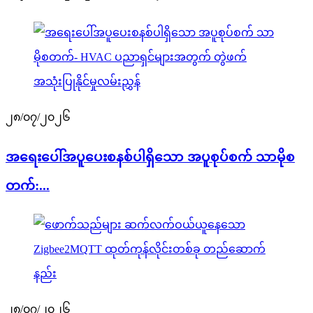
၂၈/၀၇/၂၀၂၆
အရေးပေါ်အပူပေးစနစ်ပါရှိသော အပူစုပ်စက် သာမိုစ
တက်:...
၂၈/၀၇/၂၀၂၆