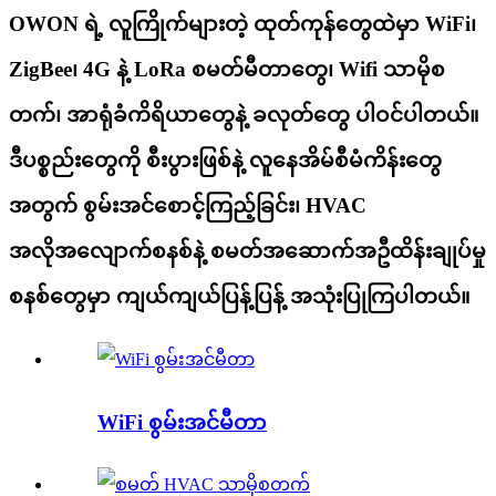
OWON ရဲ့ လူကြိုက်များတဲ့ ထုတ်ကုန်တွေထဲမှာ WiFi၊
ZigBee၊ 4G နဲ့ LoRa စမတ်မီတာတွေ၊ Wifi သာမိုစ
တက်၊ အာရုံခံကိရိယာတွေနဲ့ ခလုတ်တွေ ပါဝင်ပါတယ်။
ဒီပစ္စည်းတွေကို စီးပွားဖြစ်နဲ့ လူနေအိမ်စီမံကိန်းတွေ
အတွက် စွမ်းအင်စောင့်ကြည့်ခြင်း၊ HVAC
အလိုအလျောက်စနစ်နဲ့ စမတ်အဆောက်အဦထိန်းချုပ်မှု
စနစ်တွေမှာ ကျယ်ကျယ်ပြန့်ပြန့် အသုံးပြုကြပါတယ်။
WiFi စွမ်းအင်မီတာ