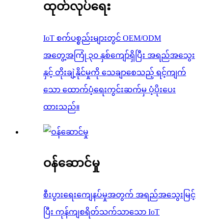
ထုတ်လုပ်ရေး
IoT စက်ပစ္စည်းများတွင် OEM/ODM
အတွေ့အကြုံ ၃၀ နှစ်ကျော်ရှိပြီး အရည်အသွေး
နှင့် တိုးချဲ့နိုင်မှုကို သေချာစေသည့် ရင့်ကျက်
သော ထောက်ပံ့ရေးကွင်းဆက်မှ ပံ့ပိုးပေး
ထားသည်။
ဝန်ဆောင်မှု
စီးပွားရေးကျေနပ်မှုအတွက် အရည်အသွေးမြင့်
ပြီး ကုန်ကျစရိတ်သက်သာသော IoT