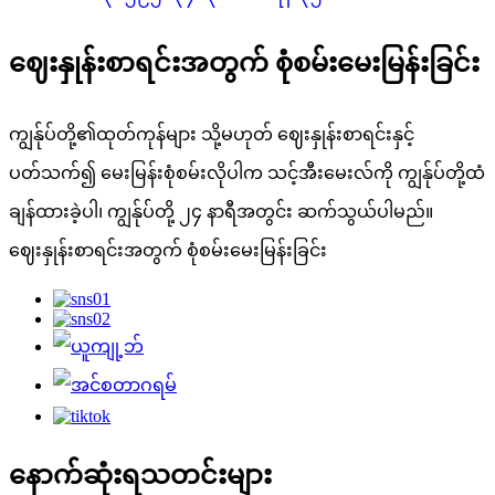
ဈေးနှုန်းစာရင်းအတွက် စုံစမ်းမေးမြန်းခြင်း
ကျွန်ုပ်တို့၏ထုတ်ကုန်များ သို့မဟုတ် ဈေးနှုန်းစာရင်းနှင့်
ပတ်သက်၍ မေးမြန်းစုံစမ်းလိုပါက သင့်အီးမေးလ်ကို ကျွန်ုပ်တို့ထံ
ချန်ထားခဲ့ပါ၊ ကျွန်ုပ်တို့ ၂၄ နာရီအတွင်း ဆက်သွယ်ပါမည်။
ဈေးနှုန်းစာရင်းအတွက် စုံစမ်းမေးမြန်းခြင်း
နောက်ဆုံးရသတင်းများ