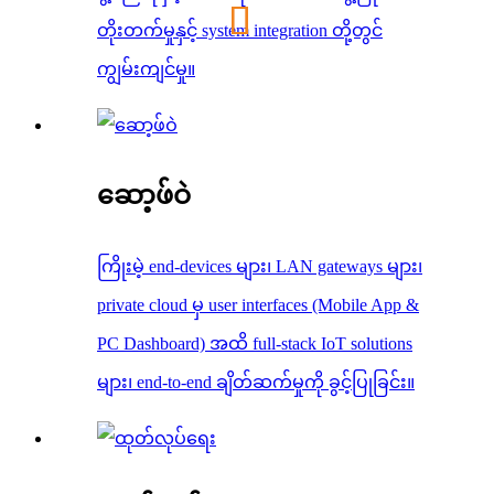
တိုးတက်မှုနှင့် system integration တို့တွင်
ကျွမ်းကျင်မှု။
ဆော့ဖ်ဝဲ
ကြိုးမဲ့ end-devices များ၊ LAN gateways များ၊
private cloud မှ user interfaces (Mobile App &
PC Dashboard) အထိ full-stack IoT solutions
များ၊ end-to-end ချိတ်ဆက်မှုကို ခွင့်ပြုခြင်း။