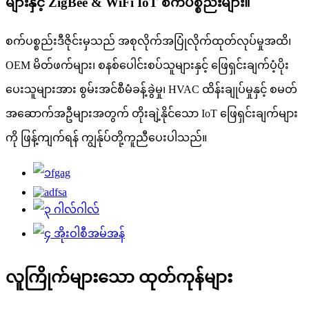
များနှင့် ZigBee & WiFi IoT စက်ပစ္စည်းများ။
စက်ပစ္စည်းဒီဇိုင်းမှသည် အစုလိုက်အပြုံလိုက်ထုတ်လုပ်မှုအထိ၊
OEM မိတ်ဖက်များ၊ စနစ်ပေါင်းစပ်သူများနှင့် ဖြေရှင်းချက်ပံ့ပိုး
ပေးသူများအား စွမ်းအင်စီမံခန့်ခွဲမှု၊ HVAC ထိန်းချုပ်မှုနှင့် စမတ်
အဆောက်အဦများအတွက် တိုးချဲ့နိုင်သော IoT ဖြေရှင်းချက်များ
ကို ဖြန့်ကျက်ရန် ကျွန်ုပ်တို့ကူညီပေးပါသည်။
လူကြိုက်များသော ထုတ်ကုန်များ