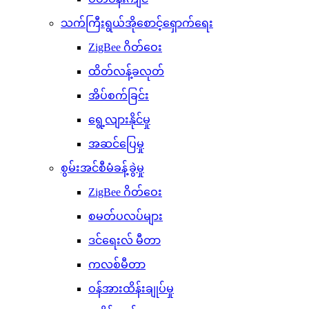
သက်ကြီးရွယ်အိုစောင့်ရှောက်ရေး
ZigBee ဂိတ်ဝေး
ထိတ်လန့်ခလုတ်
အိပ်စက်ခြင်း
ရွေ့လျားနိုင်မှု
အဆင်ပြေမှု
စွမ်းအင်စီမံခန့်ခွဲမှု
ZigBee ဂိတ်ဝေး
စမတ်ပလပ်များ
ဒင်ရေးလ် မီတာ
ကလစ်မီတာ
ဝန်အားထိန်းချုပ်မှု