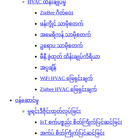
HVAC ထိန်းချုပ်မှု
ZigBee ဂိတ်ဝေး
ဖန်ကွိုင် သာမိုစတက်
အမေရိကန် သာမိုစတက်
ဥရောပ သာမိုစတက်
မီနီ ခွဲထုတ် ထိန်းချုပ်ကိရိယာ
အပူချိန်
WiFi HVAC ဖြေရှင်းချက်
Zigbee HVAC ဖြေရှင်းချက်
ဝန်ဆောင်မှု
မူရင်းဒီဇိုင်းထုတ်လုပ်ခြင်း
IoT စက်ပစ္စည်း စိတ်ကြိုက်ပြင်ဆင်ခြင်း
အက်ပ် စိတ်ကြိုက်ပြင်ဆင်ခြင်း