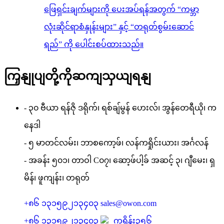
ဖြေရှင်းချက်များကို ပေးအပ်ရန်အတွက် “ကမ္ဘာ
လုံးဆိုင်ရာစံနှုန်းများ” နှင့် “တရုတ်စွမ်းဆောင်
ရည်” ကို ပေါင်းစပ်ထားသည်။
ကြှနျုပျတို့ကိုဆကျသှယျရနျ
- ၃၀ ဗီယာ ရန်ဇို ဒရိုက်၊ ရစ်ချ်မွန် ဟေးလ်၊ အွန်တေရီယို၊ က
နေဒါ
- ၅ မာတင်လမ်း၊ ဘာစကော့ဖ်၊ လန်ကရှိုင်းယား၊ အင်္ဂလန်
- အခန်း ၅၀၁၊ တာဝါ C၀၇၊ ဆော့ဖ်ပါ့ခ် အဆင့် ၃၊ ဂျီမေး၊ ရှ
မိန်၊ ဖူကျန်း၊ တရုတ်
+၈၆ ၁၃၁၅၉၂၁၃၄၀၃
sales@owon.com
+၈၆ ၁၃၁၅၉၂၁၃၄၀၃
ကရိန်း၃၅၆