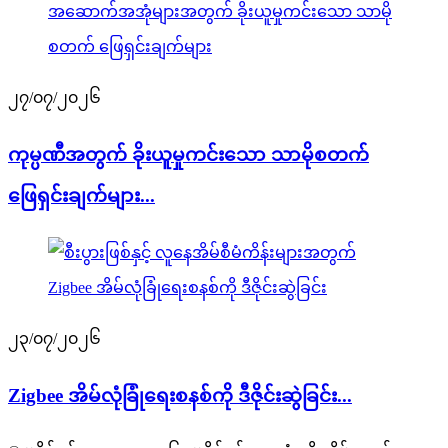
၂၇/၀၇/၂၀၂၆
ကုမ္ပဏီအတွက် ခိုးယူမှုကင်းသော သာမိုစတက်
ဖြေရှင်းချက်များ...
၂၃/၀၇/၂၀၂၆
Zigbee အိမ်လုံခြုံရေးစနစ်ကို ဒီဇိုင်းဆွဲခြင်း...