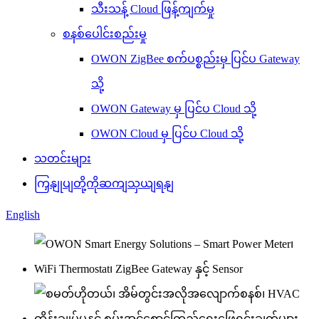
သီးသန့် Cloud ဖြန့်ကျက်မှု
စနစ်ပေါင်းစည်းမှု
OWON ZigBee စက်ပစ္စည်းမှ ပြင်ပ Gateway
သို့
OWON Gateway မှ ပြင်ပ Cloud သို့
OWON Cloud မှ ပြင်ပ Cloud သို့
သတင်းများ
ကြှနျုပျတို့ကိုဆကျသှယျရနျ
English