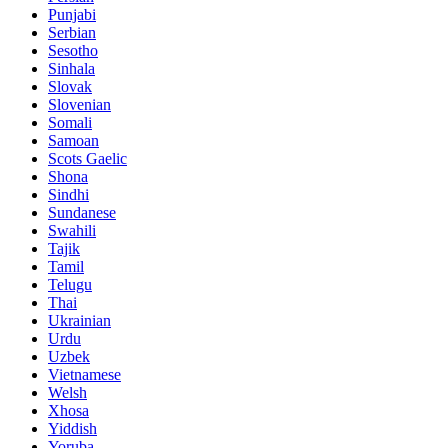
Punjabi
Serbian
Sesotho
Sinhala
Slovak
Slovenian
Somali
Samoan
Scots Gaelic
Shona
Sindhi
Sundanese
Swahili
Tajik
Tamil
Telugu
Thai
Ukrainian
Urdu
Uzbek
Vietnamese
Welsh
Xhosa
Yiddish
Yoruba