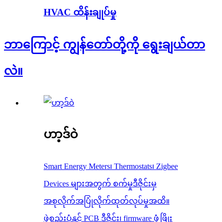
HVAC ထိန်းချုပ်မှု
ဘာကြောင့် ကျွန်တော်တို့ကို ရွေးချယ်တာ
လဲ။
ဟာ့ဒ်ဝဲ
Smart Energy Meters၊ Thermostats၊ Zigbee
Devices များအတွက် စက်မှုဒီဇိုင်းမှ
အစုလိုက်အပြုံလိုက်ထုတ်လုပ်မှုအထိ။
ဖွဲ့စည်းပုံနှင့် PCB ဒီဇိုင်း၊ firmware ဖွံ့ဖြိုး