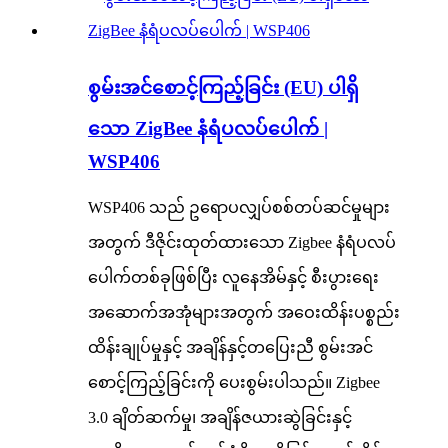
စွမ်းအင်စောင့်ကြည့်ခြင်း (EU) ပါရှိ
သော ZigBee နံရံပလပ်ပေါက် |
WSP406
WSP406 သည် ဥရောပလျှပ်စစ်တပ်ဆင်မှုများ
အတွက် ဒီဇိုင်းထုတ်ထားသော Zigbee နံရံပလပ်
ပေါက်တစ်ခုဖြစ်ပြီး လူနေအိမ်နှင့် စီးပွားရေး
အဆောက်အအုံများအတွက် အဝေးထိန်းပစ္စည်း
ထိန်းချုပ်မှုနှင့် အချိန်နှင့်တပြေးညီ စွမ်းအင်
စောင့်ကြည့်ခြင်းကို ပေးစွမ်းပါသည်။ Zigbee
3.0 ချိတ်ဆက်မှု၊ အချိန်ဇယားဆွဲခြင်းနှင့်