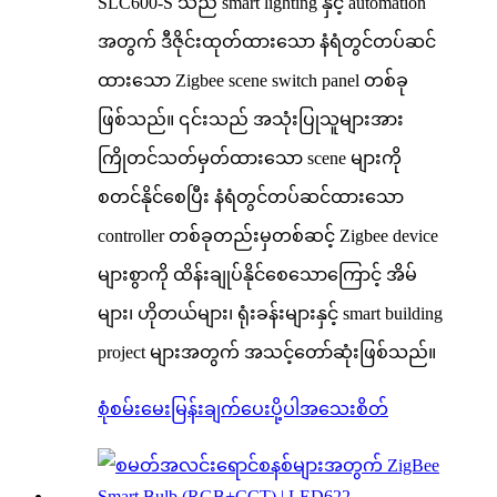
SLC600-S သည် smart lighting နှင့် automation
အတွက် ဒီဇိုင်းထုတ်ထားသော နံရံတွင်တပ်ဆင်
ထားသော Zigbee scene switch panel တစ်ခု
ဖြစ်သည်။ ၎င်းသည် အသုံးပြုသူများအား
ကြိုတင်သတ်မှတ်ထားသော scene များကို
စတင်နိုင်စေပြီး နံရံတွင်တပ်ဆင်ထားသော
controller တစ်ခုတည်းမှတစ်ဆင့် Zigbee device
များစွာကို ထိန်းချုပ်နိုင်စေသောကြောင့် အိမ်
များ၊ ဟိုတယ်များ၊ ရုံးခန်းများနှင့် smart building
project များအတွက် အသင့်တော်ဆုံးဖြစ်သည်။
စုံစမ်းမေးမြန်းချက်ပေးပို့ပါ
အသေးစိတ်