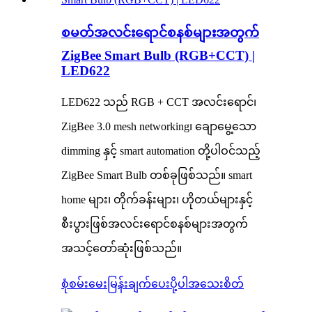
စမတ်အလင်းရောင်စနစ်များအတွက်
ZigBee Smart Bulb (RGB+CCT) |
LED622
LED622 သည် RGB + CCT အလင်းရောင်၊
ZigBee 3.0 mesh networking၊ ချောမွေ့သော
dimming နှင့် smart automation တို့ပါဝင်သည့်
ZigBee Smart Bulb တစ်ခုဖြစ်သည်။ smart
home များ၊ တိုက်ခန်းများ၊ ဟိုတယ်များနှင့်
စီးပွားဖြစ်အလင်းရောင်စနစ်များအတွက်
အသင့်တော်ဆုံးဖြစ်သည်။
စုံစမ်းမေးမြန်းချက်ပေးပို့ပါ
အသေးစိတ်