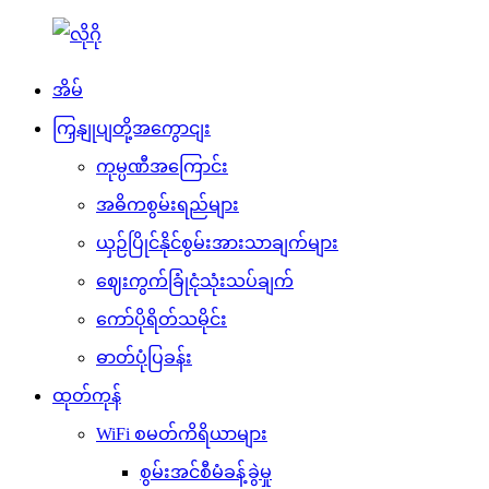
အိမ်
ကြှနျုပျတို့အကွောငျး
ကုမ္ပဏီအကြောင်း
အဓိကစွမ်းရည်များ
ယှဉ်ပြိုင်နိုင်စွမ်းအားသာချက်များ
ဈေးကွက်ခြုံငုံသုံးသပ်ချက်
ကော်ပိုရိတ်သမိုင်း
ဓာတ်ပုံပြခန်း
ထုတ်ကုန်
WiFi စမတ်ကိရိယာများ
စွမ်းအင်စီမံခန့်ခွဲမှု