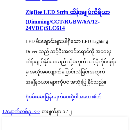
ZigBee LED Strip ထိန်းချုပ်ကိရိယာ
(Dimming/CCT/RGBW/6A/12-
24VDC)SLC614
LED မီးချောင်းများပါရှိသော LED Lighting
Driver သည် သင့်မီးအလင်းရောင်ကို အဝေးမှ
ထိန်းချုပ်နိုင်စေသည် သို့မဟုတ် သင့်မိုဘိုင်းဖုန်း
မှ အလိုအလျောက်ပြောင်းလဲခြင်းအတွက်
အချိန်ဇယားများကိုပင် အသုံးပြုနိုင်သည်။
စုံစမ်းမေးမြန်းချက်ပေးပို့ပါ
အသေးစိတ်
1
2
နောက်တစ်ခု >
>>
စာမျက်နှာ ၁ / ၂