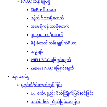
HVAC ထိန်းချုပ်မှု
ZigBee ဂိတ်ဝေး
ဖန်ကွိုင် သာမိုစတက်
အမေရိကန် သာမိုစတက်
ဥရောပ သာမိုစတက်
မီနီ ခွဲထုတ် ထိန်းချုပ်ကိရိယာ
အပူချိန်
WiFi HVAC ဖြေရှင်းချက်
Zigbee HVAC ဖြေရှင်းချက်
ဝန်ဆောင်မှု
မူရင်းဒီဇိုင်းထုတ်လုပ်ခြင်း
IoT စက်ပစ္စည်း စိတ်ကြိုက်ပြင်ဆင်ခြင်း
အက်ပ် စိတ်ကြိုက်ပြင်ဆင်ခြင်း