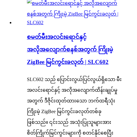
စမတ်မီးအလင်းရောင်နှင့်
အလိုအလျောက်စနစ်အတွက် ကြိုးမဲ့
ZigBee မြင်ကွင်းခလုတ် | SLC602
SLC602 သည် ပြောင်းလွယ်ပြင်လွယ်ရှိသော မီး
အလင်းရောင်နှင့် အလိုအလျောက်ထိန်းချုပ်မှု
အတွက် ဒီဇိုင်းထုတ်ထားသော ဘက်ထရီသုံး
ကြိုးမဲ့ ZigBee မြင်ကွင်းခလုတ်တစ်ခု
ဖြစ်သည်။ ၎င်းသည် အသုံးပြုသူများအား
စိတ်ကြိုက်မြင်ကွင်းများကို စတင်နိုင်စေပြီး