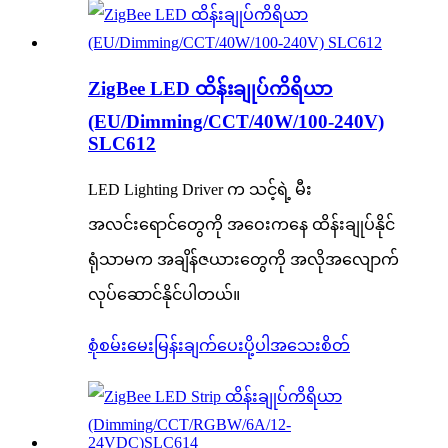
ZigBee LED ထိန်းချုပ်ကိရိယာ
(EU/Dimming/CCT/40W/100-240V)
SLC612
LED Lighting Driver က သင့်ရဲ့ မီး
အလင်းရောင်တွေကို အဝေးကနေ ထိန်းချုပ်နိုင်
ရုံသာမက အချိန်ဇယားတွေကို အလိုအလျောက်
လုပ်ဆောင်နိုင်ပါတယ်။
စုံစမ်းမေးမြန်းချက်ပေးပို့ပါ
အသေးစိတ်