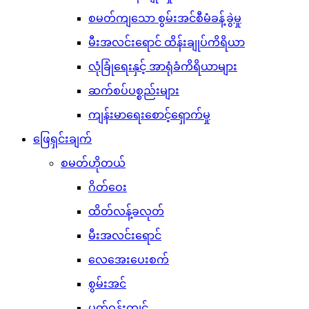
စမတ်ကျသော စွမ်းအင်စီမံခန့်ခွဲမှု
မီးအလင်းရောင် ထိန်းချုပ်ကိရိယာ
လုံခြုံရေးနှင့် အာရုံခံကိရိယာများ
ဆက်စပ်ပစ္စည်းများ
ကျန်းမာရေးစောင့်ရှောက်မှု
ဖြေရှင်းချက်
စမတ်ဟိုတယ်
ဂိတ်ဝေး
ထိတ်လန့်ခလုတ်
မီးအလင်းရောင်
လေအေးပေးစက်
စွမ်းအင်
ပတ်ဝန်းကျင်