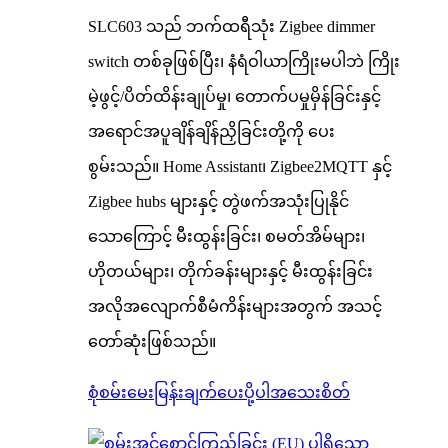
SLC603 သည် ဘက်ထရီသုံး Zigbee dimmer
switch တစ်ခုဖြစ်ပြီး၊ နံရံဝါယာကြိုးမပါဘဲ ကြိုး
မဲ့ဖွင့်/ပိတ်ထိန်းချုပ်မှု၊ တောက်ပမှုမှိန်ခြင်းနှင့်
အရောင်အပူချိန်ချိန်ညှိခြင်းတို့ကို ပေး
စွမ်းသည်။ Home Assistant၊ Zigbee2MQTT နှင့်
Zigbee hubs များနှင့် တွဲဖက်အသုံးပြုနိုင်
သောကြောင့် မီးထွန်းခြင်း၊ စမတ်အိမ်များ၊
ဟိုတယ်များ၊ တိုက်ခန်းများနှင့် မီးထွန်းခြင်း
အလိုအလျောက်စီမံကိန်းများအတွက် အသင့်
တော်ဆုံးဖြစ်သည်။
စုံစမ်းမေးမြန်းချက်ပေးပို့ပါ
အသေးစိတ်