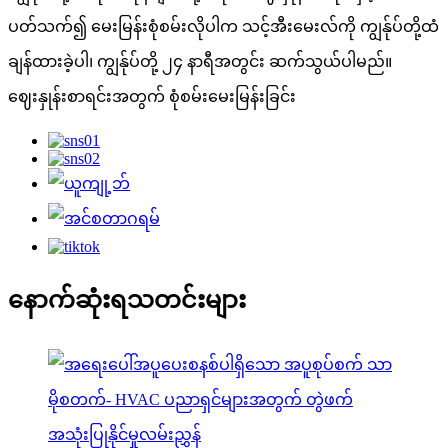
ပတ်သက်၍ မေးမြန်းစုံစမ်းလိုပါက သင့်အီးမေးလ်ကို ကျွန်ုပ်တို့ထံ
ချန်ထားခဲ့ပါ၊ ကျွန်ုပ်တို့ ၂၄ နာရီအတွင်း ဆက်သွယ်ပါမည်။
ဈေးနှုန်းစာရင်းအတွက် စုံစမ်းမေးမြန်းခြင်း
နောက်ဆုံးရသတင်းများ