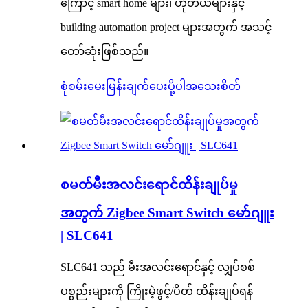
ကြောင့် smart home များ၊ ဟိုတယ်များနှင့်
building automation project များအတွက် အသင့်
တော်ဆုံးဖြစ်သည်။
စုံစမ်းမေးမြန်းချက်ပေးပို့ပါ
အသေးစိတ်
စမတ်မီးအလင်းရောင်ထိန်းချုပ်မှု
အတွက် Zigbee Smart Switch မော်ဂျူး
| SLC641
SLC641 သည် မီးအလင်းရောင်နှင့် လျှပ်စစ်
ပစ္စည်းများကို ကြိုးမဲ့ဖွင့်/ပိတ် ထိန်းချုပ်ရန်