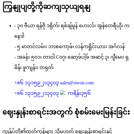
ကြှနျုပျတို့ကိုဆကျသှယျရနျ
- ၃၀ ဗီယာ ရန်ဇို ဒရိုက်၊ ရစ်ချ်မွန် ဟေးလ်၊ အွန်တေရီယို၊ က
နေဒါ
- ၅ မာတင်လမ်း၊ ဘာစကော့ဖ်၊ လန်ကရှိုင်းယား၊ အင်္ဂလန်
- အခန်း ၅၀၁၊ တာဝါ C၀၇၊ ဆော့ဖ်ပါ့ခ် အဆင့် ၃၊ ဂျီမေး၊ ရှ
မိန်၊ ဖူကျန်း၊ တရုတ်
+၈၆ ၁၃၁၅၉၂၁၃၄၀၃
sales@owon.com
+၈၆ ၁၃၁၅၉၂၁၃၄၀၃
ကရိန်း၃၅၆
ဈေးနှုန်းစာရင်းအတွက် စုံစမ်းမေးမြန်းခြင်း
ကျွန်ုပ်တို့၏ထုတ်ကုန်များ သို့မဟုတ် ဈေးနှုန်းစာရင်းနှင့်