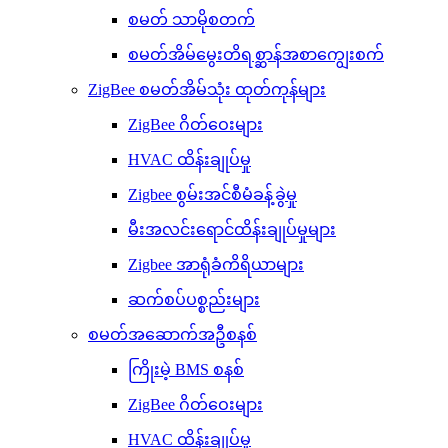
စမတ် သာမိုစတက်
စမတ်အိမ်မွေးတိရစ္ဆာန်အစာကျွေးစက်
ZigBee စမတ်အိမ်သုံး ထုတ်ကုန်များ
ZigBee ဂိတ်ဝေးများ
HVAC ထိန်းချုပ်မှု
Zigbee စွမ်းအင်စီမံခန့်ခွဲမှု
မီးအလင်းရောင်ထိန်းချုပ်မှုများ
Zigbee အာရုံခံကိရိယာများ
ဆက်စပ်ပစ္စည်းများ
စမတ်အဆောက်အဦစနစ်
ကြိုးမဲ့ BMS စနစ်
ZigBee ဂိတ်ဝေးများ
HVAC ထိန်းချုပ်မှု