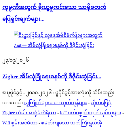
ကုမ္ပဏီအတွက် ခိုးယူမှုကင်းသော သာမိုစတက်
ဖြေရှင်းချက်များ...
၂၃/၀၇/၂၀၂၆
Zigbee အိမ်လုံခြုံရေးစနစ်ကို ဒီဇိုင်းဆွဲခြင်း...
© မူပိုင်ခွင့် - ၂၀၁၀-၂၀၂၆ : မူပိုင်ခွင့်အားလုံးကို သိမ်းဆည်း
ထားသည်။
လူကြိုက်များသော ထုတ်ကုန်များ
-
ဆိုက်မြေပုံ
Zigbee တံခါးအာရုံခံကိရိယာ
-
IoT စက်ပစ္စည်းထုတ်လုပ်သူများ
-
Wifi စွမ်းအင်မီတာ
-
စမတ်ကျသော သက်ကြီးရွယ်အို