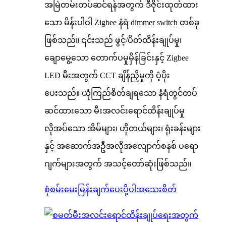
အမြဲတမ်းတပ်ဆင်ရန်အတွက် ဒီဇိုင်းထုတ်ထား
သော မိန်းပါဝါ Zigbee နံရံ dimmer switch တစ်ခု
ဖြစ်သည်။ ၎င်းသည် ဖွင့်/ပိတ်ထိန်းချုပ်မှု၊
ချောမွေ့သော တောက်ပမှုမှိန်ခြင်းနှင့် Zigbee
LED မီးအတွက် CCT ချိန်ညှိမှုကို ပံ့ပိုး
ပေးသည်။ ယုံကြည်စိတ်ချရသော နံရံတွင်တပ်
ဆင်ထားသော မီးအလင်းရောင်ထိန်းချုပ်မှု
လိုအပ်သော အိမ်များ၊ ဟိုတယ်များ၊ ရုံးခန်းများ
နှင့် အဆောက်အဦအလိုအလျောက်စနစ် ပရော
ဂျက်များအတွက် အသင့်တော်ဆုံးဖြစ်သည်။
စုံစမ်းမေးမြန်းချက်ပေးပို့ပါ
အသေးစိတ်