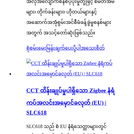
အလိုအလျောက်စနစ်ပံ့ပိုးမှုတို့ဖြင့် စမတ်အိမ်
များ၊ တိုက်ခန်းများ၊ ဟိုတယ်များနှင့်
အဆောက်အအုံစွမ်းအင်စီမံခန့်ခွဲမှုစနစ်များ
အတွက် အသင့်တော်ဆုံးဖြစ်သည်။
စုံစမ်းမေးမြန်းချက်ပေးပို့ပါ
အသေးစိတ်
CCT ထိန်းချုပ်မှုပါရှိသော Zigbee နံရံ
ကပ်အလင်းအမှောင်ခလုတ် (EU) |
SLC618
SLC618 သည် စံ EU နံရံသေတ္တာများတွင်