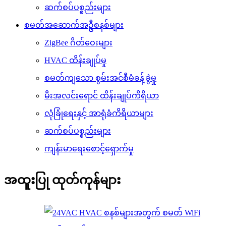
ဆက်စပ်ပစ္စည်းများ
စမတ်အဆောက်အဦစနစ်များ
ZigBee ဂိတ်ဝေးများ
HVAC ထိန်းချုပ်မှု
စမတ်ကျသော စွမ်းအင်စီမံခန့်ခွဲမှု
မီးအလင်းရောင် ထိန်းချုပ်ကိရိယာ
လုံခြုံရေးနှင့် အာရုံခံကိရိယာများ
ဆက်စပ်ပစ္စည်းများ
ကျန်းမာရေးစောင့်ရှောက်မှု
အထူးပြု ထုတ်ကုန်များ