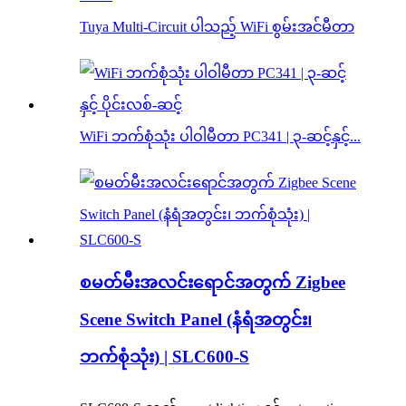
Tuya Multi-Circuit ပါသည့် WiFi စွမ်းအင်မီတာ
WiFi ဘက်စုံသုံး ပါဝါမီတာ PC341 | ၃-ဆင့်နှင့်...
စမတ်မီးအလင်းရောင်အတွက် Zigbee
Scene Switch Panel (နံရံအတွင်း၊
ဘက်စုံသုံး) | SLC600-S