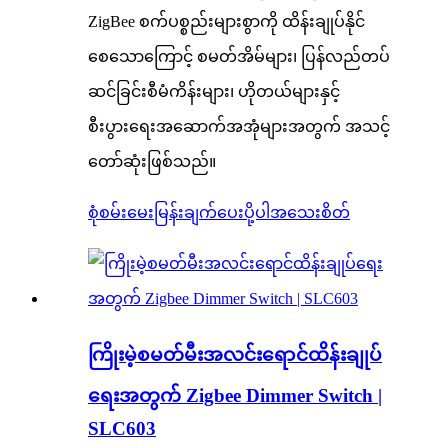
ZigBee စက်ပစ္စည်းများစွာကို ထိန်းချုပ်နိုင်
စေသောကြောင့် စမတ်အိမ်များ၊ ပြန်လည်တပ်
ဆင်ခြင်းစီမံကိန်းများ၊ ဟိုတယ်များနှင့်
စီးပွားရေးအဆောက်အအုံများအတွက် အသင့်
တော်ဆုံးဖြစ်သည်။
စုံစမ်းမေးမြန်းချက်ပေးပို့ပါ
အသေးစိတ်
ကြိုးမဲ့စမတ်မီးအလင်းရောင်ထိန်းချုပ်
ရေးအတွက် Zigbee Dimmer Switch |
SLC603