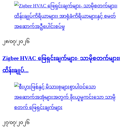
၂၈/၀၇/၂၀၂၆
Zigbee HVAC ဖြေရှင်းချက်များ- သာမိုစတက်များ၊
ထိန်းချုပ်...
၂၇/၀၇/၂၀၂၆