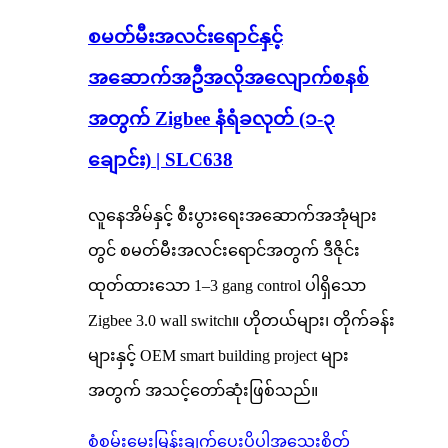
စမတ်မီးအလင်းရောင်နှင့်
အဆောက်အဦအလိုအလျောက်စနစ်
အတွက် Zigbee နံရံခလုတ် (၁-၃
ချောင်း) | SLC638
လူနေအိမ်နှင့် စီးပွားရေးအဆောက်အအုံများ
တွင် စမတ်မီးအလင်းရောင်အတွက် ဒီဇိုင်း
ထုတ်ထားသော 1–3 gang control ပါရှိသော
Zigbee 3.0 wall switch။ ဟိုတယ်များ၊ တိုက်ခန်း
များနှင့် OEM smart building project များ
အတွက် အသင့်တော်ဆုံးဖြစ်သည်။
စုံစမ်းမေးမြန်းချက်ပေးပို့ပါ
အသေးစိတ်