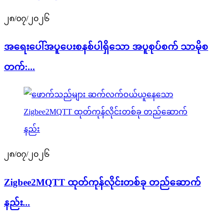
၂၈/၀၇/၂၀၂၆
အရေးပေါ်အပူပေးစနစ်ပါရှိသော အပူစုပ်စက် သာမိုစ
တက်:...
၂၈/၀၇/၂၀၂၆
Zigbee2MQTT ထုတ်ကုန်လိုင်းတစ်ခု တည်ဆောက်
နည်း...