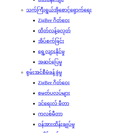
သက်ကြီးရွယ်အိုစောင့်ရှောက်ရေး
ZigBee ဂိတ်ဝေး
ထိတ်လန့်ခလုတ်
အိပ်စက်ခြင်း
ရွေ့လျားနိုင်မှု
အဆင်ပြေမှု
စွမ်းအင်စီမံခန့်ခွဲမှု
ZigBee ဂိတ်ဝေး
စမတ်ပလပ်များ
ဒင်ရေးလ် မီတာ
ကလစ်မီတာ
ဝန်အားထိန်းချုပ်မှု