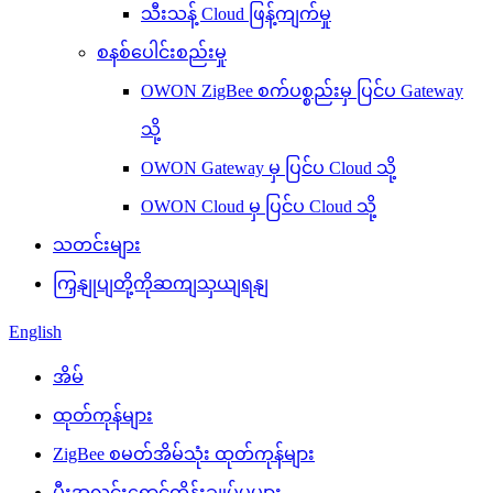
သီးသန့် Cloud ဖြန့်ကျက်မှု
စနစ်ပေါင်းစည်းမှု
OWON ZigBee စက်ပစ္စည်းမှ ပြင်ပ Gateway
သို့
OWON Gateway မှ ပြင်ပ Cloud သို့
OWON Cloud မှ ပြင်ပ Cloud သို့
သတင်းများ
ကြှနျုပျတို့ကိုဆကျသှယျရနျ
English
အိမ်
ထုတ်ကုန်များ
ZigBee စမတ်အိမ်သုံး ထုတ်ကုန်များ
မီးအလင်းရောင်ထိန်းချုပ်မှုများ