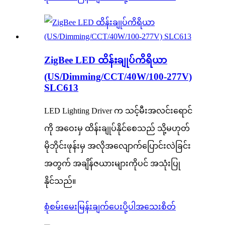
ZigBee LED ထိန်းချုပ်ကိရိယာ
(US/Dimming/CCT/40W/100-277V)
SLC613
LED Lighting Driver က သင့်မီးအလင်းရောင်
ကို အဝေးမှ ထိန်းချုပ်နိုင်စေသည် သို့မဟုတ်
မိုဘိုင်းဖုန်းမှ အလိုအလျောက်ပြောင်းလဲခြင်း
အတွက် အချိန်ဇယားများကိုပင် အသုံးပြု
နိုင်သည်။
စုံစမ်းမေးမြန်းချက်ပေးပို့ပါ
အသေးစိတ်