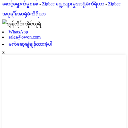
စောင့်ရှောက်မှုစနစ်
-
Zigbee ရွေ့လျားမှုအာရုံခံကိရိယာ
-
Zigbee
အပူချိန်အာရုံခံကိရိယာ
WhatsApp
sales@owon.com
မက်ဆေ့ချ်ချန်ထားခဲ့ပါ
x