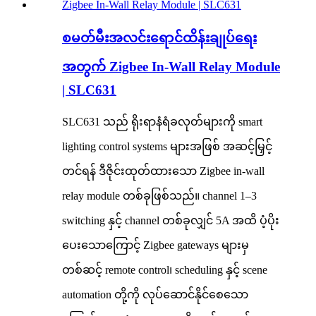
စမတ်မီးအလင်းရောင်ထိန်းချုပ်ရေး
အတွက် Zigbee In-Wall Relay Module
| SLC631
SLC631 သည် ရိုးရာနံရံခလုတ်များကို smart
lighting control systems များအဖြစ် အဆင့်မြှင့်
တင်ရန် ဒီဇိုင်းထုတ်ထားသော Zigbee in-wall
relay module တစ်ခုဖြစ်သည်။ channel 1–3
switching နှင့် channel တစ်ခုလျှင် 5A အထိ ပံ့ပိုး
ပေးသောကြောင့် Zigbee gateways များမှ
တစ်ဆင့် remote control၊ scheduling နှင့် scene
automation တို့ကို လုပ်ဆောင်နိုင်စေသော