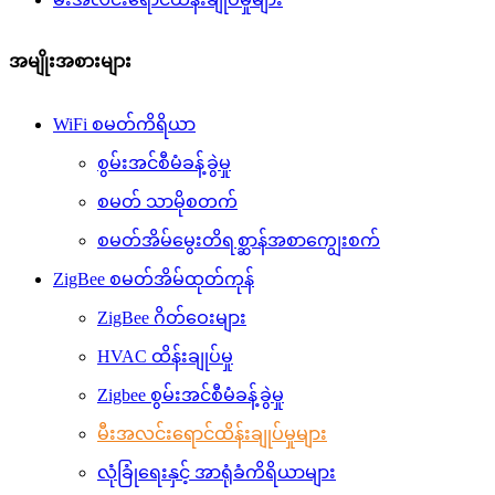
အမျိုးအစားများ
WiFi စမတ်ကိရိယာ
စွမ်းအင်စီမံခန့်ခွဲမှု
စမတ် သာမိုစတက်
စမတ်အိမ်မွေးတိရစ္ဆာန်အစာကျွေးစက်
ZigBee စမတ်အိမ်ထုတ်ကုန်
ZigBee ဂိတ်ဝေးများ
HVAC ထိန်းချုပ်မှု
Zigbee စွမ်းအင်စီမံခန့်ခွဲမှု
မီးအလင်းရောင်ထိန်းချုပ်မှုများ
လုံခြုံရေးနှင့် အာရုံခံကိရိယာများ