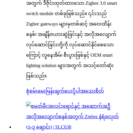
အတွက် ဒီဇိုင်းထုတ်ထားသော Zigbee 3.0 smart
switch module တစ်ခုဖြစ်သည်။ ၎င်းသည်
Zigbee gateways များမှတစ်ဆင့် အဝေးထိန်း
စနစ်၊ အချိန်ဇယားဆွဲခြင်းနှင့် အလိုအလျောက်
လုပ်ဆောင်ခြင်းတို့ကို လုပ်ဆောင်နိုင်စေသော
ကြောင့် လူနေအိမ်၊ စီးပွားဖြစ်နှင့် OEM smart
lighting solution များအတွက် အသင့်တော်ဆုံး
ဖြစ်သည်။
စုံစမ်းမေးမြန်းချက်ပေးပို့ပါ
အသေးစိတ်