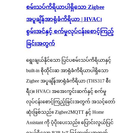
စမ်းသပ်ကိရိယာပါရှိသော Zigbee
အပူချိန်အာရုံခံကိရိယာ | HVAC၊
စွမ်းအင်နှင့် စက်မှုလုပ်ငန်းစောင့်ကြည့်
ခြင်းအတွက်
ရွေးချယ်နိုင်သော ပြင်ပစမ်းသပ်ကိရိယာနှင့်
built-in စိုထိုင်းဆ အာရုံခံကိရိယာပါရှိသော
Zigbee အပူချိန်အာရုံခံကိရိယာ (THS317 စီး
ရီး)။ HVAC၊ အအေးကွင်းဆက်နှင့် စက်မှု
လုပ်ငန်းစောင့်ကြည့်ခြင်းအတွက် အသင့်တော်
ဆုံးဖြစ်သည်။ Zigbee2MQTT နှင့် Home
Assistant ကို ပံ့ပိုးပေးသည်။ ပြောင်းလွယ်ပြင်
လွယ်ရှိသော B2B IoT ဖြန့်ကျက်မှုအတွက်