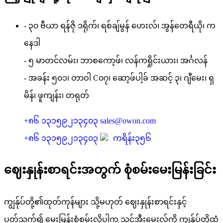
- ၃၀ ဗီယာ ရန်ဇို ဒရိုက်၊ ရစ်ချ်မွန် ဟေးလ်၊ အွန်တေရီယို၊ က
နေဒါ
- ၅ မာတင်လမ်း၊ ဘာစကော့ဖ်၊ လန်ကရှိုင်းယား၊ အင်္ဂလန်
- အခန်း ၅၀၁၊ တာဝါ C၀၇၊ ဆော့ဖ်ပါ့ခ် အဆင့် ၃၊ ဂျီမေး၊ ရှ
မိန်၊ ဖူကျန်း၊ တရုတ်
+၈၆ ၁၃၁၅၉၂၁၃၄၀၃
sales@owon.com
+၈၆ ၁၃၁၅၉၂၁၃၄၀၃
ကရိန်း၃၅၆
ဈေးနှုန်းစာရင်းအတွက် စုံစမ်းမေးမြန်းခြင်း
ကျွန်ုပ်တို့၏ထုတ်ကုန်များ သို့မဟုတ် ဈေးနှုန်းစာရင်းနှင့်
ပတ်သက်၍ မေးမြန်းစုံစမ်းလိုပါက သင့်အီးမေးလ်ကို ကျွန်ုပ်တို့ထံ