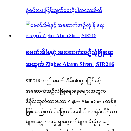
စုံစမ်းမေးမြန်းချက်ပေးပို့ပါ
အသေးစိတ်
စမတ်အိမ်နှင့် အဆောက်အဦလုံခြုံရေး
အတွက် Zigbee Alarm Siren | SIR216
SIR216 သည် စမတ်အိမ်၊ စီးပွားဖြစ်နှင့်
အဆောက်အဦလုံခြုံရေးစနစ်များအတွက်
ဒီဇိုင်းထုတ်ထားသော Zigbee Alarm Siren တစ်ခု
ဖြစ်သည်။ တံခါး/ပြတင်းပေါက် အာရုံခံကိရိယာ
များ၊ ရွေ့လျားမှု ရှာဖွေစက်များ၊ မီးခိုးရှာဖွေ