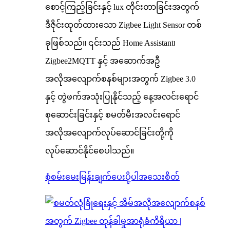
စောင့်ကြည့်ခြင်းနှင့် lux တိုင်းတာခြင်းအတွက်
ဒီဇိုင်းထုတ်ထားသော Zigbee Light Sensor တစ်
ခုဖြစ်သည်။ ၎င်းသည် Home Assistant၊
Zigbee2MQTT နှင့် အဆောက်အဦ
အလိုအလျောက်စနစ်များအတွက် Zigbee 3.0
နှင့် တွဲဖက်အသုံးပြုနိုင်သည့် နေ့အလင်းရောင်
စုဆောင်းခြင်းနှင့် စမတ်မီးအလင်းရောင်
အလိုအလျောက်လုပ်ဆောင်ခြင်းတို့ကို
လုပ်ဆောင်နိုင်စေပါသည်။
စုံစမ်းမေးမြန်းချက်ပေးပို့ပါ
အသေးစိတ်