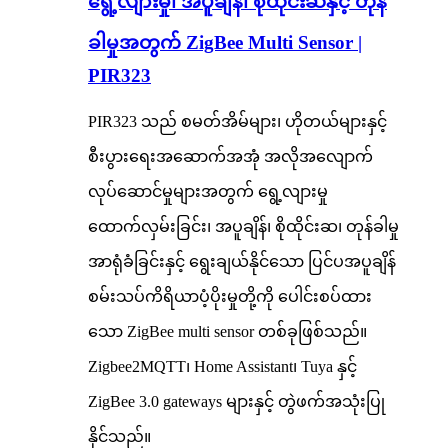
ရွေ့လျားမှု၊ အပူချိန်၊ စိုထိုင်းဆနှင့် တုန်
ခါမှုအတွက် ZigBee Multi Sensor |
PIR323
PIR323 သည် စမတ်အိမ်များ၊ ဟိုတယ်များနှင့်
စီးပွားရေးအဆောက်အအုံ အလိုအလျောက်
လုပ်ဆောင်မှုများအတွက် ရွေ့လျားမှု
ထောက်လှမ်းခြင်း၊ အပူချိန်၊ စိုထိုင်းဆ၊ တုန်ခါမှု
အာရုံခံခြင်းနှင့် ရွေးချယ်နိုင်သော ပြင်ပအပူချိန်
စမ်းသပ်ကိရိယာပံ့ပိုးမှုတို့ကို ပေါင်းစပ်ထား
သော ZigBee multi sensor တစ်ခုဖြစ်သည်။
Zigbee2MQTT၊ Home Assistant၊ Tuya နှင့်
ZigBee 3.0 gateways များနှင့် တွဲဖက်အသုံးပြု
နိုင်သည်။