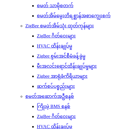
စမတ် သာမိုစတက်
စမတ်အိမ်မွေးတိရစ္ဆာန်အစာကျွေးစက်
ZigBee စမတ်အိမ်သုံး ထုတ်ကုန်များ
ZigBee ဂိတ်ဝေးများ
HVAC ထိန်းချုပ်မှု
Zigbee စွမ်းအင်စီမံခန့်ခွဲမှု
မီးအလင်းရောင်ထိန်းချုပ်မှုများ
Zigbee အာရုံခံကိရိယာများ
ဆက်စပ်ပစ္စည်းများ
စမတ်အဆောက်အဦစနစ်
ကြိုးမဲ့ BMS စနစ်
ZigBee ဂိတ်ဝေးများ
HVAC ထိန်းချုပ်မှု