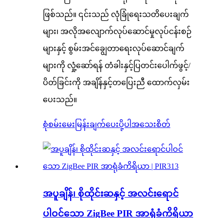
ဖြစ်သည်။ ၎င်းသည် လုံခြုံရေးသတိပေးချက်
များ၊ အလိုအလျောက်လုပ်ဆောင်မှုလုပ်ငန်းစဉ်
များနှင့် စွမ်းအင်ချွေတာရေးလုပ်ဆောင်ချက်
များကို လှုံ့ဆော်ရန် တံခါးနှင့်ပြတင်းပေါက်ဖွင့်/
ပိတ်ခြင်းကို အချိန်နှင့်တပြေးညီ ထောက်လှမ်း
ပေးသည်။
စုံစမ်းမေးမြန်းချက်ပေးပို့ပါ
အသေးစိတ်
အပူချိန်၊ စိုထိုင်းဆနှင့် အလင်းရောင်
ပါဝင်သော ZigBee PIR အာရုံခံကိရိယာ