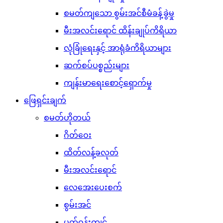
စမတ်ကျသော စွမ်းအင်စီမံခန့်ခွဲမှု
မီးအလင်းရောင် ထိန်းချုပ်ကိရိယာ
လုံခြုံရေးနှင့် အာရုံခံကိရိယာများ
ဆက်စပ်ပစ္စည်းများ
ကျန်းမာရေးစောင့်ရှောက်မှု
ဖြေရှင်းချက်
စမတ်ဟိုတယ်
ဂိတ်ဝေး
ထိတ်လန့်ခလုတ်
မီးအလင်းရောင်
လေအေးပေးစက်
စွမ်းအင်
ပတ်ဝန်းကျင်