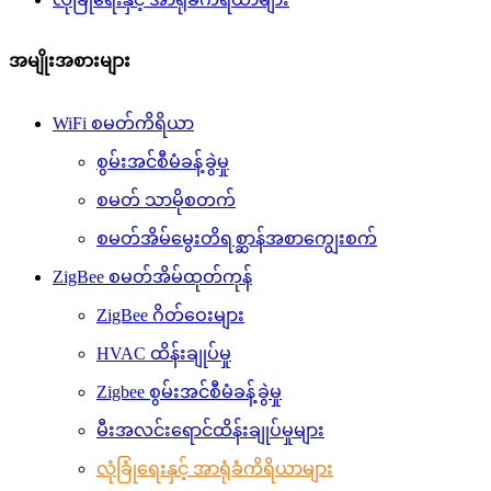
အမျိုးအစားများ
WiFi စမတ်ကိရိယာ
စွမ်းအင်စီမံခန့်ခွဲမှု
စမတ် သာမိုစတက်
စမတ်အိမ်မွေးတိရစ္ဆာန်အစာကျွေးစက်
ZigBee စမတ်အိမ်ထုတ်ကုန်
ZigBee ဂိတ်ဝေးများ
HVAC ထိန်းချုပ်မှု
Zigbee စွမ်းအင်စီမံခန့်ခွဲမှု
မီးအလင်းရောင်ထိန်းချုပ်မှုများ
လုံခြုံရေးနှင့် အာရုံခံကိရိယာများ