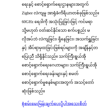
ရေးနှင့် စောင့်ရှောက်ရေးဌာနများအတွက်
Zigbee လဲကျမှု အာရုံခံကိရိယာတစ်ခုဖြစ်သည်။
60GHz ရေဒါကို အသုံးပြုခြင်းဖြင့် ကင်မရာ
သို့မဟုတ် ဝတ်ဆင်နိုင်သော စက်ပစ္စည်း မ
လိုအပ်ဘဲ လဲကျခြင်း၊ ရှိနေခြင်း၊ အသက်ရှူခြင်း
နှင့် အိပ်ရာမှထခြင်းဖြစ်ရပ်များကို အချိန်နှင့်တ
ပြေးညီ သိရှိနိုင်သည်။ သက်ကြီးရွယ်အို
စောင့်ရှောက်ရေးဂေဟာများ၊ သက်ကြီးရွယ်အို
စောင့်ရှောက်ရေးခန်းများနှင့် စမတ်
စောင့်ရှောက်မှုစနစ်များအတွက် အသင့်တော်
ဆုံးဖြစ်သည်။
စုံစမ်းမေးမြန်းချက်ပေးပို့ပါ
အသေးစိတ်