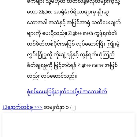
စက်များ သို့မဟုတ် ထိတ်လန့်ခလုတ်များကဲ့သို့
သော Zigbee အာရုံခံကိရိယာများမှ နှိုးဆွ
သောအခါ အသံနှင့် အမြင်အာရုံ သတိပေးချက်
များကို ပေးပို့သည်။ Zigbee mesh ကွန်ရက်၏
တစ်စိတ်တစ်ပိုင်းအဖြစ် လုပ်ဆောင်ပြီး ကြိုးမဲ့
လွှမ်းခြုံမှုကို တိုးချဲ့ရန်နှင့် ကွန်ရက်ယုံကြည်
စိတ်ချရမှုကို မြှင့်တင်ရန် Zigbee router အဖြစ်
လည်း လုပ်ဆောင်သည်။
စုံစမ်းမေးမြန်းချက်ပေးပို့ပါ
အသေးစိတ်
1
2
နောက်တစ်ခု >
>>
စာမျက်နှာ ၁ / ၂