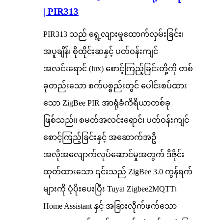
| PIR313
PIR313 သည် ရွေ့လျားမှုထောက်လှမ်းခြင်း၊
အပူချိန်၊ စိုထိုင်းဆနှင့် ပတ်ဝန်းကျင်
အလင်းရောင် (lux) စောင့်ကြည့်ခြင်းတို့ကို တစ်
ခုတည်းသော စက်ပစ္စည်းတွင် ပေါင်းစပ်ထား
သော ZigBee PIR အာရုံခံကိရိယာတစ်ခု
ဖြစ်သည်။ စမတ်အလင်းရောင်၊ ပတ်ဝန်းကျင်
စောင့်ကြည့်ခြင်းနှင့် အဆောက်အဦ
အလိုအလျောက်လုပ်ဆောင်မှုအတွက် ဒီဇိုင်း
ထုတ်ထားသော ၎င်းသည် ZigBee 3.0 ကွန်ရက်
များကို ပံ့ပိုးပေးပြီး Tuya၊ Zigbee2MQTT၊
Home Assistant နှင့် အခြားလိုက်ဖက်သော