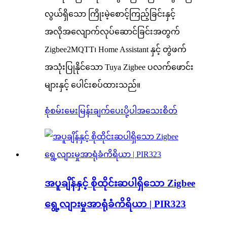
လွယ်ရှိသော ကြိုးမဲ့စောင့်ကြည့်ခြင်းနှင့်
အလိုအလျောက်လုပ်ဆောင်ခြင်းအတွက်
Zigbee2MQTT၊ Home Assistant နှင့် တွဲဖက်
အသုံးပြုနိုင်သော Tuya Zigbee ပလက်ဖောင်း
များနှင့် ပေါင်းစပ်ထားသည်။
စုံစမ်းမေးမြန်းချက်ပေးပို့ပါ
အသေးစိတ်
အပူချိန်နှင့် စိုထိုင်းဆပါရှိသော Zigbee
ရွေ့လျားမှုအာရုံခံကိရိယာ | PIR323