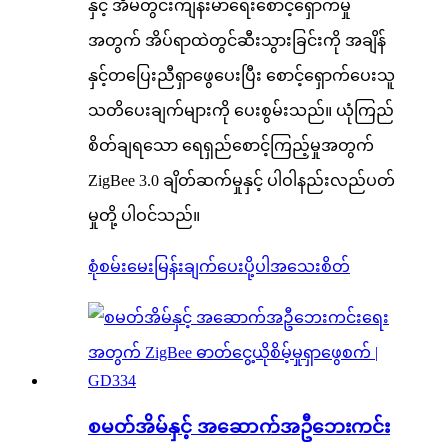
နှင့် အိမ်တွင်းကျန်းမာရေးစောင့်ရှောက်မှု
အတွက် အိပ်ရာထဲတွင်ဆီးသွားခြင်းကို အချိန်
နှင့်တပြေးညီရှာဖွေပေးပြီး စောင့်ရှောက်ပေးသူ
သတိပေးချက်များကို ပေးစွမ်းသည်။ ယုံကြည်
စိတ်ချရသော ရေရှည်စောင့်ကြည့်မှုအတွက်
ZigBee 3.0 ချိတ်ဆက်မှုနှင့် ပါဝါနည်းလည်ပတ်
မှုတို့ ပါဝင်သည်။
စုံစမ်းမေးမြန်းချက်ပေးပို့ပါ
အသေးစိတ်
စမတ်အိမ်နှင့် အဆောက်အဦဘေးကင်း