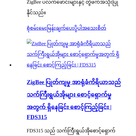
ZigBee ပလက်ဖောင်းများနှင့် တွဲဖက်အသုံးပြု
နိုင်သည်။
စုံစမ်းမေးမြန်းချက်ပေးပို့ပါ
အသေးစိတ်
ZigBee ပြုတ်ကျမှု အာရုံခံကိရိယာသည်
သက်ကြီးရွယ်အိုများ စောင့်ရှောက်မှု
အတွက် ရှိနေခြင်း စောင့်ကြည့်ခြင်း |
FDS315
FDS315 သည် သက်ကြီးရွယ်အိုစောင့်ရှောက်