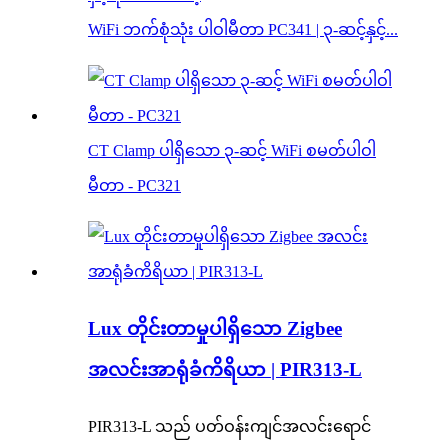
WiFi ဘက်စုံသုံး ပါဝါမီတာ PC341 | ၃-ဆင့်နှင့်...
CT Clamp ပါရှိသော ၃-ဆင့် WiFi စမတ်ပါဝါ
မီတာ - PC321
Lux တိုင်းတာမှုပါရှိသော Zigbee
အလင်းအာရုံခံကိရိယာ | PIR313-L
PIR313-L သည် ပတ်ဝန်းကျင်အလင်းရောင်