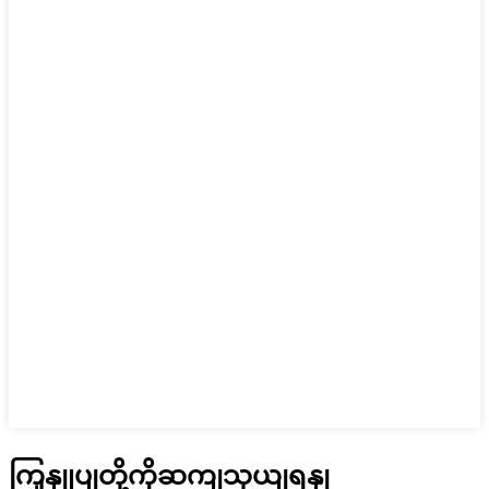
ကြှနျုပျတို့ကိုဆကျသှယျရနျ