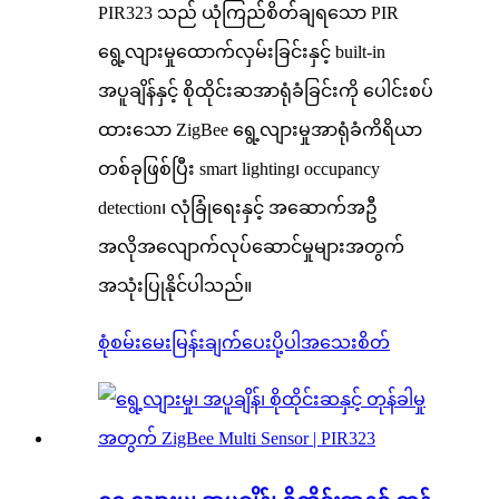
PIR323 သည် ယုံကြည်စိတ်ချရသော PIR
ရွေ့လျားမှုထောက်လှမ်းခြင်းနှင့် built-in
အပူချိန်နှင့် စိုထိုင်းဆအာရုံခံခြင်းကို ပေါင်းစပ်
ထားသော ZigBee ရွေ့လျားမှုအာရုံခံကိရိယာ
တစ်ခုဖြစ်ပြီး smart lighting၊ occupancy
detection၊ လုံခြုံရေးနှင့် အဆောက်အဦ
အလိုအလျောက်လုပ်ဆောင်မှုများအတွက်
အသုံးပြုနိုင်ပါသည်။
စုံစမ်းမေးမြန်းချက်ပေးပို့ပါ
အသေးစိတ်