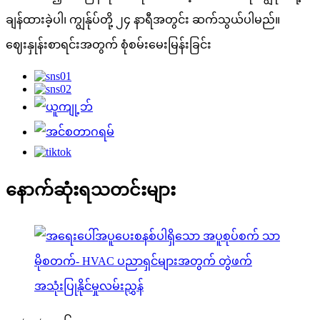
ချန်ထားခဲ့ပါ၊ ကျွန်ုပ်တို့ ၂၄ နာရီအတွင်း ဆက်သွယ်ပါမည်။
ဈေးနှုန်းစာရင်းအတွက် စုံစမ်းမေးမြန်းခြင်း
နောက်ဆုံးရသတင်းများ