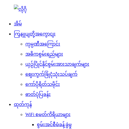
အိမ်
ကြှနျုပျတို့အကွောငျး
ကုမ္ပဏီအကြောင်း
အဓိကစွမ်းရည်များ
ယှဉ်ပြိုင်နိုင်စွမ်းအားသာချက်များ
ဈေးကွက်ခြုံငုံသုံးသပ်ချက်
ကော်ပိုရိတ်သမိုင်း
ဓာတ်ပုံပြခန်း
ထုတ်ကုန်
WiFi စမတ်ကိရိယာများ
စွမ်းအင်စီမံခန့်ခွဲမှု