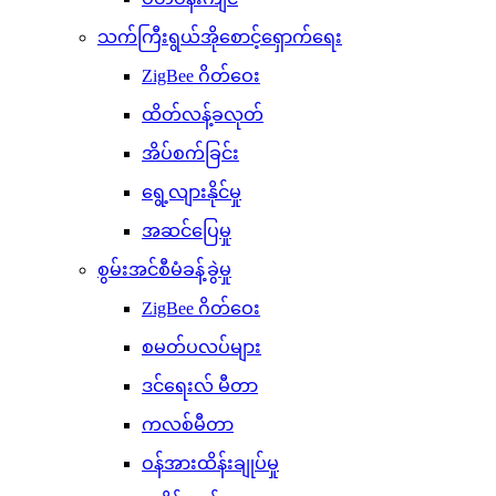
သက်ကြီးရွယ်အိုစောင့်ရှောက်ရေး
ZigBee ဂိတ်ဝေး
ထိတ်လန့်ခလုတ်
အိပ်စက်ခြင်း
ရွေ့လျားနိုင်မှု
အဆင်ပြေမှု
စွမ်းအင်စီမံခန့်ခွဲမှု
ZigBee ဂိတ်ဝေး
စမတ်ပလပ်များ
ဒင်ရေးလ် မီတာ
ကလစ်မီတာ
ဝန်အားထိန်းချုပ်မှု