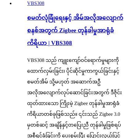
စမတ်လုံခြုံရေးနှင့် အိမ်အလိုအလျောက်
စနစ်အတွက် Zigbee တုန်ခါမှုအာရုံခံ
ကိရိယာ | VBS308
VBS308 သည် ကျူးကျော်ဝင်ရောက်မှုများကို
ထောက်လှမ်းခြင်း၊ ပိုင်ဆိုင်မှုကာကွယ်ခြင်းနှင့်
စမတ်အိမ် သို့မဟုတ် အဆောက်အဦ
အလိုအလျောက်လုပ်ဆောင်ခြင်းအတွက် ဒီဇိုင်း
ထုတ်ထားသော ကြိုးမဲ့ Zigbee တုန်ခါမှုအာရုံခံ
ကိရိယာတစ်ခုဖြစ်သည်။ ၎င်းသည် Zigbee 3.0
မှတစ်ဆင့် အချိန်နှင့်တပြေးညီ တုန်ခါမှုဖြစ်ရပ်
အစီရင်ခံခြင်းကို ပေးစွမ်းပြီး ပြောင်းလွယ်ပြင်