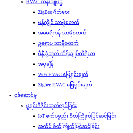
HVAC ထိန်းချုပ်မှု
ZigBee ဂိတ်ဝေး
ဖန်ကွိုင် သာမိုစတက်
အမေရိကန် သာမိုစတက်
ဥရောပ သာမိုစတက်
မီနီ ခွဲထုတ် ထိန်းချုပ်ကိရိယာ
အပူချိန်
WiFi HVAC ဖြေရှင်းချက်
Zigbee HVAC ဖြေရှင်းချက်
ဝန်ဆောင်မှု
မူရင်းဒီဇိုင်းထုတ်လုပ်ခြင်း
IoT စက်ပစ္စည်း စိတ်ကြိုက်ပြင်ဆင်ခြင်း
အက်ပ် စိတ်ကြိုက်ပြင်ဆင်ခြင်း