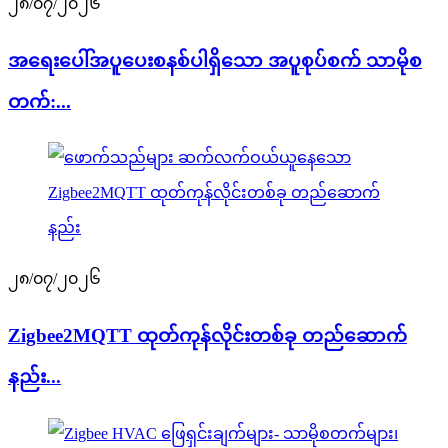
၂၈/၀၇/၂၀၂၆
အရေးပေါ်အပူပေးစနစ်ပါရှိသော အပူစုပ်စက် သာမိုစ
တက်:...
၂၈/၀၇/၂၀၂၆
Zigbee2MQTT ထုတ်ကုန်လိုင်းတစ်ခု တည်ဆောက်
နည်း...