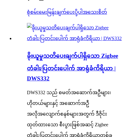
စုံစမ်းမေးမြန်းချက်ပေးပို့ပါ
အသေးစိတ်
ခိုးယူမှုသတိပေးချက်ပါရှိသော Zigbee
တံခါး/ပြတင်းပေါက် အာရုံခံကိရိယာ |
DWS332
DWS332 သည် စမတ်အဆောက်အဦများ၊
ဟိုတယ်များနှင့် အဆောက်အဦ
အလိုအလျောက်စနစ်များအတွက် ဒီဇိုင်း
ထုတ်ထားသော စီးပွားဖြစ်အဆင့် Zigbee
တံခါး/ပြတင်းပေါက် အာရုံခံကိရိယာတစ်ခု