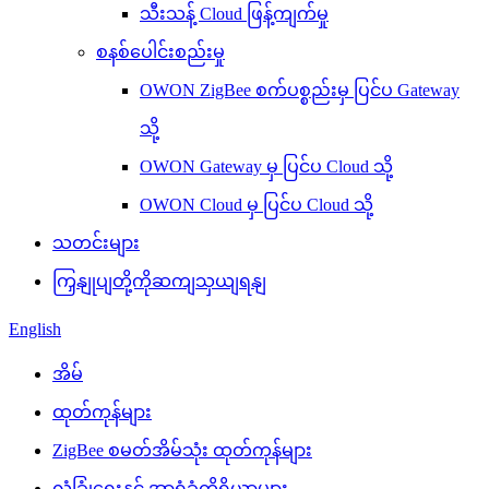
သီးသန့် Cloud ဖြန့်ကျက်မှု
စနစ်ပေါင်းစည်းမှု
OWON ZigBee စက်ပစ္စည်းမှ ပြင်ပ Gateway
သို့
OWON Gateway မှ ပြင်ပ Cloud သို့
OWON Cloud မှ ပြင်ပ Cloud သို့
သတင်းများ
ကြှနျုပျတို့ကိုဆကျသှယျရနျ
English
အိမ်
ထုတ်ကုန်များ
ZigBee စမတ်အိမ်သုံး ထုတ်ကုန်များ
လုံခြုံရေးနှင့် အာရုံခံကိရိယာများ