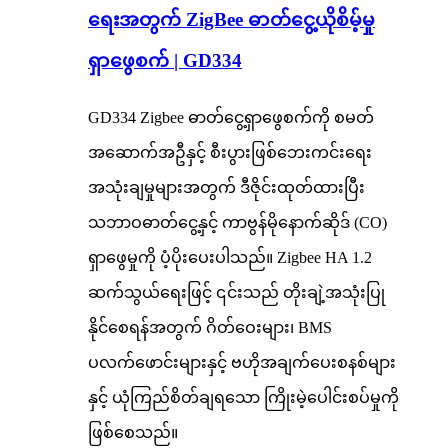
ရေးအတွက် ZigBee ဓာတ်ငွေ့ယိုစိမ့်မှု
ရှာဖွေစက် | GD334
GD334 Zigbee ဓာတ်ငွေ့ရှာဖွေစက်ကို စမတ်
အဆောက်အဦနှင့် စီးပွားဖြစ်ဘေးကင်းရေး
အသုံးချမှုများအတွက် ဒီဇိုင်းထုတ်ထားပြီး
သဘာဝဓာတ်ငွေ့နှင့် ကာဗွန်မိုနောက်ဆိုဒ် (CO)
ရှာဖွေမှုကို ပံ့ပိုးပေးပါသည်။ Zigbee HA 1.2
ဆက်သွယ်ရေးဖြင့် ၎င်းသည် တိုးချဲ့အသုံးပြု
နိုင်စေရန်အတွက် ဂိတ်ဝေးများ၊ BMS
ပလက်ဖောင်းများနှင့် ဗဟိုအချက်ပေးစနစ်များ
နှင့် ယုံကြည်စိတ်ချရသော ကြိုးမဲ့ပေါင်းစပ်မှုကို
ဖြစ်စေသည်။