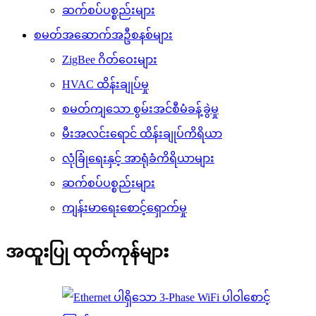
ဆက်စပ်ပစ္စည်းများ
စမတ်အဆောက်အဦစနစ်များ
ZigBee ဂိတ်ဝေးများ
HVAC ထိန်းချုပ်မှု
စမတ်ကျသော စွမ်းအင်စီမံခန့်ခွဲမှု
မီးအလင်းရောင် ထိန်းချုပ်ကိရိယာ
လုံခြုံရေးနှင့် အာရုံခံကိရိယာများ
ဆက်စပ်ပစ္စည်းများ
ကျန်းမာရေးစောင့်ရှောက်မှု
အထူးပြု ထုတ်ကုန်များ