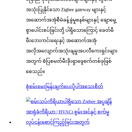
အသုံးပြုနိုင်သော Zigbee gateway များနှင့်
အဆောက်အအုံစီမံခန့်ခွဲမှုစနစ်များနှင့် ချောမွေ့
စွာပေါင်းစပ်ခြင်းတို့ ပါရှိသောကြောင့် ခေတ်မီ
မီးဘေးကင်းရေးနှင့် အဆောက်အအုံ
အလိုအလျောက်အသုံးချမှုအပလီကေးရှင်းများ
အတွက် စံပြစမတ်မီးခိုးရှာဖွေစက်တစ်ခုဖြစ်
စေသည်။
စုံစမ်းမေးမြန်းချက်ပေးပို့ပါ
အသေးစိတ်