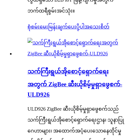
ဘက်ထရီစွမ်းအင်သုံး။
စုံစမ်းမေးမြန်းချက်ပေးပို့ပါ
အသေးစိတ်
သက်ကြီးရွယ်အိုစောင့်ရှောက်ရေး
အတွက် ZigBee ဆီးယိုစိမ့်မှုရှာဖွေစက်-
ULD926
ULD926 ZigBee ဆီးယိုစိမ့်မှုရှာဖွေစက်သည်
သက်ကြီးရွယ်အိုစောင့်ရှောက်ရေးဌာန၊ သူနာပြု
ဂေဟာများ၊ အထောက်အပံ့ပေးသောနေထိုင်မှု