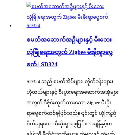
စမတ်အဆောက်အဦများနှင့် မီးဘေး
လုံခြုံရေးအတွက် Zigbee မီးခိုးရှာဖွေ
စက် | SD324
SD324 သည် စမတ်အိမ်များ၊ တိုက်ခန်းများ၊
ဟိုတယ်များနှင့် စီးပွားရေးအဆောက်အအုံများ
အတွက် ဒီဇိုင်းထုတ်ထားသော Zigbee မီးခိုး
ရှာဖွေစက်တစ်ခုဖြစ်သည်။ ၎င်းတွင် ယုံကြည်
စိတ်ချရသော မီးခိုးရှာဖွေခြင်း၊ အချိန်နှင့်တ
ပြေးညီ မိုဘိုင်းသတိပေးချက်များနှင့် တွဲဖက်