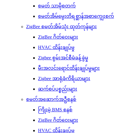
စမတ် သာမိုစတက်
စမတ်အိမ်မွေးတိရစ္ဆာန်အစာကျွေးစက်
ZigBee စမတ်အိမ်သုံး ထုတ်ကုန်များ
ZigBee ဂိတ်ဝေးများ
HVAC ထိန်းချုပ်မှု
Zigbee စွမ်းအင်စီမံခန့်ခွဲမှု
မီးအလင်းရောင်ထိန်းချုပ်မှုများ
Zigbee အာရုံခံကိရိယာများ
ဆက်စပ်ပစ္စည်းများ
စမတ်အဆောက်အဦစနစ်
ကြိုးမဲ့ BMS စနစ်
ZigBee ဂိတ်ဝေးများ
HVAC ထိန်းချုပ်မှု