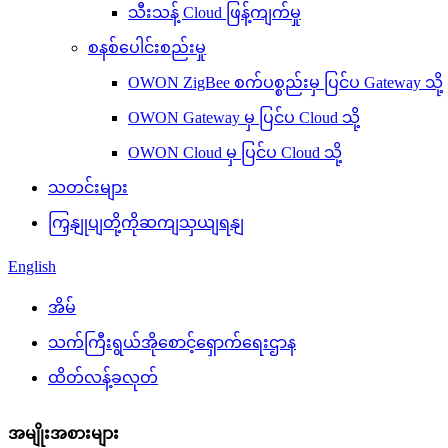
သီးသန့် Cloud ဖြန့်ကျက်မှု
စနစ်ပေါင်းစည်းမှု
OWON ZigBee စက်ပစ္စည်းမှ ပြင်ပ Gateway သို့
OWON Gateway မှ ပြင်ပ Cloud သို့
OWON Cloud မှ ပြင်ပ Cloud သို့
သတင်းများ
ကြှနျုပျတို့ကိုဆကျသှယျရနျ
English
အိမ်
သက်ကြီးရွယ်အိုစောင့်ရှောက်ရေးဌာန
ထိတ်လန့်ခလုတ်
အမျိုးအစားများ