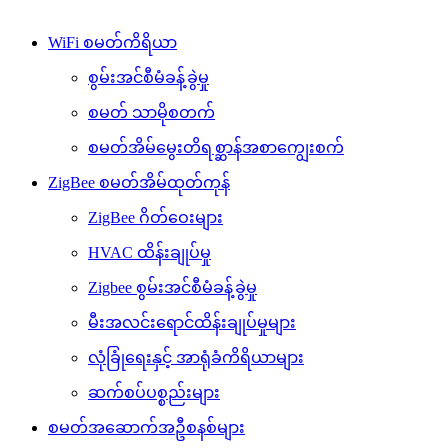
WiFi စမတ်ကိရိယာ
စွမ်းအင်စီမံခန့်ခွဲမှု
စမတ် သာမိုစတက်
စမတ်အိမ်မွေးတိရစ္ဆာန်အစာကျွေးစက်
ZigBee စမတ်အိမ်ထုတ်ကုန်
ZigBee ဂိတ်ဝေးများ
HVAC ထိန်းချုပ်မှု
Zigbee စွမ်းအင်စီမံခန့်ခွဲမှု
မီးအလင်းရောင်ထိန်းချုပ်မှုများ
လုံခြုံရေးနှင့် အာရုံခံကိရိယာများ
ဆက်စပ်ပစ္စည်းများ
စမတ်အဆောက်အဦစနစ်များ