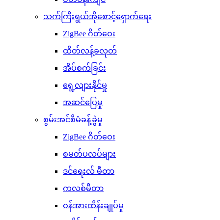
သက်ကြီးရွယ်အိုစောင့်ရှောက်ရေး
ZigBee ဂိတ်ဝေး
ထိတ်လန့်ခလုတ်
အိပ်စက်ခြင်း
ရွေ့လျားနိုင်မှု
အဆင်ပြေမှု
စွမ်းအင်စီမံခန့်ခွဲမှု
ZigBee ဂိတ်ဝေး
စမတ်ပလပ်များ
ဒင်ရေးလ် မီတာ
ကလစ်မီတာ
ဝန်အားထိန်းချုပ်မှု