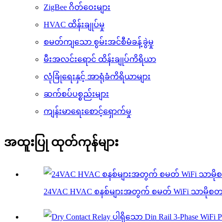
ZigBee ဂိတ်ဝေးများ
HVAC ထိန်းချုပ်မှု
စမတ်ကျသော စွမ်းအင်စီမံခန့်ခွဲမှု
မီးအလင်းရောင် ထိန်းချုပ်ကိရိယာ
လုံခြုံရေးနှင့် အာရုံခံကိရိယာများ
ဆက်စပ်ပစ္စည်းများ
ကျန်းမာရေးစောင့်ရှောက်မှု
အထူးပြု ထုတ်ကုန်များ
24VAC HVAC စနစ်များအတွက် စမတ် WiFi သာမိုစတ