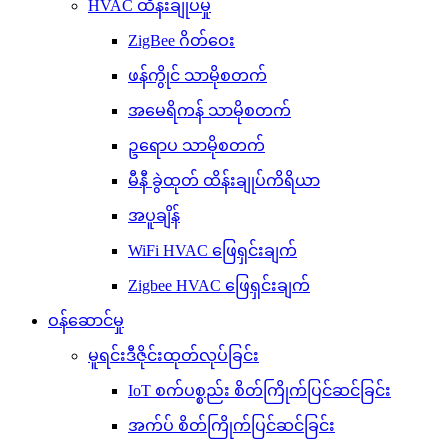
HVAC ထိန်းချုပ်မှု
ZigBee ဂိတ်ဝေး
ဖန်ကွိုင် သာမိုစတက်
အမေရိကန် သာမိုစတက်
ဥရောပ သာမိုစတက်
မီနီ ခွဲထုတ် ထိန်းချုပ်ကိရိယာ
အပူချိန်
WiFi HVAC ဖြေရှင်းချက်
Zigbee HVAC ဖြေရှင်းချက်
ဝန်ဆောင်မှု
မူရင်းဒီဇိုင်းထုတ်လုပ်ခြင်း
IoT စက်ပစ္စည်း စိတ်ကြိုက်ပြင်ဆင်ခြင်း
အက်ပ် စိတ်ကြိုက်ပြင်ဆင်ခြင်း