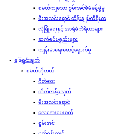
စမတ်ကျသော စွမ်းအင်စီမံခန့်ခွဲမှု
မီးအလင်းရောင် ထိန်းချုပ်ကိရိယာ
လုံခြုံရေးနှင့် အာရုံခံကိရိယာများ
ဆက်စပ်ပစ္စည်းများ
ကျန်းမာရေးစောင့်ရှောက်မှု
ဖြေရှင်းချက်
စမတ်ဟိုတယ်
ဂိတ်ဝေး
ထိတ်လန့်ခလုတ်
မီးအလင်းရောင်
လေအေးပေးစက်
စွမ်းအင်
ပတ်ဝန်းကျင်