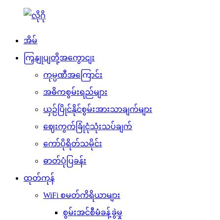
အိမ်
ကြှနျုပျတို့အကွောငျး
ကုမ္ပဏီအကြောင်း
အဓိကစွမ်းရည်များ
ယှဉ်ပြိုင်နိုင်စွမ်းအားသာချက်များ
ဈေးကွက်ခြုံငုံသုံးသပ်ချက်
ကော်ပိုရိတ်သမိုင်း
ဓာတ်ပုံပြခန်း
ထုတ်ကုန်
WiFi စမတ်ကိရိယာများ
စွမ်းအင်စီမံခန့်ခွဲမှု