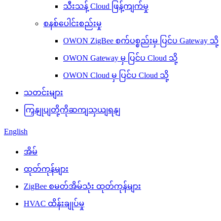
သီးသန့် Cloud ဖြန့်ကျက်မှု
စနစ်ပေါင်းစည်းမှု
OWON ZigBee စက်ပစ္စည်းမှ ပြင်ပ Gateway သို့
OWON Gateway မှ ပြင်ပ Cloud သို့
OWON Cloud မှ ပြင်ပ Cloud သို့
သတင်းများ
ကြှနျုပျတို့ကိုဆကျသှယျရနျ
English
အိမ်
ထုတ်ကုန်များ
ZigBee စမတ်အိမ်သုံး ထုတ်ကုန်များ
HVAC ထိန်းချုပ်မှု