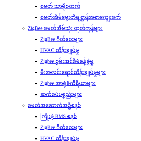
စမတ် သာမိုစတက်
စမတ်အိမ်မွေးတိရစ္ဆာန်အစာကျွေးစက်
ZigBee စမတ်အိမ်သုံး ထုတ်ကုန်များ
ZigBee ဂိတ်ဝေးများ
HVAC ထိန်းချုပ်မှု
Zigbee စွမ်းအင်စီမံခန့်ခွဲမှု
မီးအလင်းရောင်ထိန်းချုပ်မှုများ
Zigbee အာရုံခံကိရိယာများ
ဆက်စပ်ပစ္စည်းများ
စမတ်အဆောက်အဦစနစ်
ကြိုးမဲ့ BMS စနစ်
ZigBee ဂိတ်ဝေးများ
HVAC ထိန်းချုပ်မှု