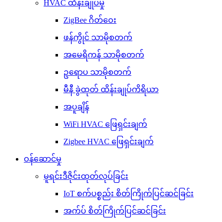
HVAC ထိန်းချုပ်မှု
ZigBee ဂိတ်ဝေး
ဖန်ကွိုင် သာမိုစတက်
အမေရိကန် သာမိုစတက်
ဥရောပ သာမိုစတက်
မီနီ ခွဲထုတ် ထိန်းချုပ်ကိရိယာ
အပူချိန်
WiFi HVAC ဖြေရှင်းချက်
Zigbee HVAC ဖြေရှင်းချက်
ဝန်ဆောင်မှု
မူရင်းဒီဇိုင်းထုတ်လုပ်ခြင်း
IoT စက်ပစ္စည်း စိတ်ကြိုက်ပြင်ဆင်ခြင်း
အက်ပ် စိတ်ကြိုက်ပြင်ဆင်ခြင်း