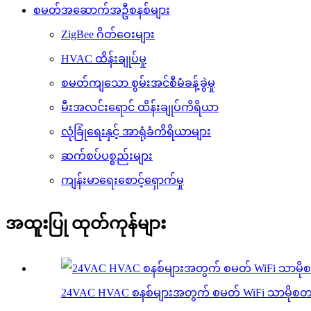
စမတ်အဆောက်အဦစနစ်များ
ZigBee ဂိတ်ဝေးများ
HVAC ထိန်းချုပ်မှု
စမတ်ကျသော စွမ်းအင်စီမံခန့်ခွဲမှု
မီးအလင်းရောင် ထိန်းချုပ်ကိရိယာ
လုံခြုံရေးနှင့် အာရုံခံကိရိယာများ
ဆက်စပ်ပစ္စည်းများ
ကျန်းမာရေးစောင့်ရှောက်မှု
အထူးပြု ထုတ်ကုန်များ
24VAC HVAC စနစ်များအတွက် စမတ် WiFi သာမိုစတ