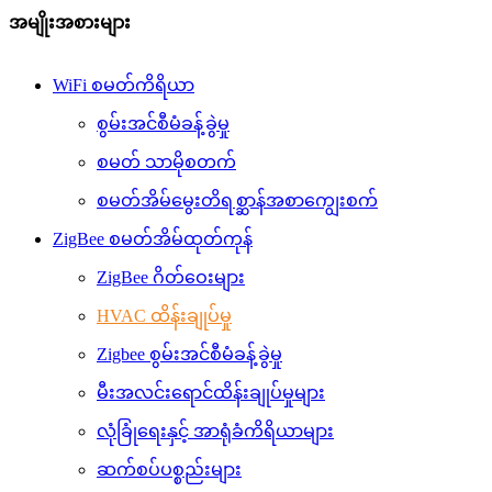
အမျိုးအစားများ
WiFi စမတ်ကိရိယာ
စွမ်းအင်စီမံခန့်ခွဲမှု
စမတ် သာမိုစတက်
စမတ်အိမ်မွေးတိရစ္ဆာန်အစာကျွေးစက်
ZigBee စမတ်အိမ်ထုတ်ကုန်
ZigBee ဂိတ်ဝေးများ
HVAC ထိန်းချုပ်မှု
Zigbee စွမ်းအင်စီမံခန့်ခွဲမှု
မီးအလင်းရောင်ထိန်းချုပ်မှုများ
လုံခြုံရေးနှင့် အာရုံခံကိရိယာများ
ဆက်စပ်ပစ္စည်းများ