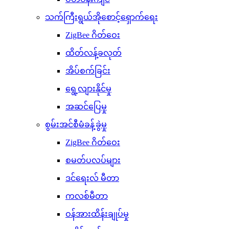
သက်ကြီးရွယ်အိုစောင့်ရှောက်ရေး
ZigBee ဂိတ်ဝေး
ထိတ်လန့်ခလုတ်
အိပ်စက်ခြင်း
ရွေ့လျားနိုင်မှု
အဆင်ပြေမှု
စွမ်းအင်စီမံခန့်ခွဲမှု
ZigBee ဂိတ်ဝေး
စမတ်ပလပ်များ
ဒင်ရေးလ် မီတာ
ကလစ်မီတာ
ဝန်အားထိန်းချုပ်မှု