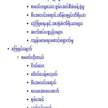
စမတ်ကျသော စွမ်းအင်စီမံခန့်ခွဲမှု
မီးအလင်းရောင် ထိန်းချုပ်ကိရိယာ
လုံခြုံရေးနှင့် အာရုံခံကိရိယာများ
ဆက်စပ်ပစ္စည်းများ
ကျန်းမာရေးစောင့်ရှောက်မှု
ဖြေရှင်းချက်
စမတ်ဟိုတယ်
ဂိတ်ဝေး
ထိတ်လန့်ခလုတ်
မီးအလင်းရောင်
လေအေးပေးစက်
စွမ်းအင်
ပတ်ဝန်းကျင်