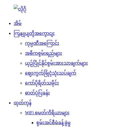
အိမ်
ကြှနျုပျတို့အကွောငျး
ကုမ္ပဏီအကြောင်း
အဓိကစွမ်းရည်များ
ယှဉ်ပြိုင်နိုင်စွမ်းအားသာချက်များ
ဈေးကွက်ခြုံငုံသုံးသပ်ချက်
ကော်ပိုရိတ်သမိုင်း
ဓာတ်ပုံပြခန်း
ထုတ်ကုန်
WiFi စမတ်ကိရိယာများ
စွမ်းအင်စီမံခန့်ခွဲမှု