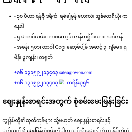
- ၃၀ ဗီယာ ရန်ဇို ဒရိုက်၊ ရစ်ချ်မွန် ဟေးလ်၊ အွန်တေရီယို၊ က
နေဒါ
- ၅ မာတင်လမ်း၊ ဘာစကော့ဖ်၊ လန်ကရှိုင်းယား၊ အင်္ဂလန်
- အခန်း ၅၀၁၊ တာဝါ C၀၇၊ ဆော့ဖ်ပါ့ခ် အဆင့် ၃၊ ဂျီမေး၊ ရှ
မိန်၊ ဖူကျန်း၊ တရုတ်
+၈၆ ၁၃၁၅၉၂၁၃၄၀၃
sales@owon.com
+၈၆ ၁၃၁၅၉၂၁၃၄၀၃
ကရိန်း၃၅၆
ဈေးနှုန်းစာရင်းအတွက် စုံစမ်းမေးမြန်းခြင်း
ကျွန်ုပ်တို့၏ထုတ်ကုန်များ သို့မဟုတ် ဈေးနှုန်းစာရင်းနှင့်
ပတ်သက်၍ မေးမြန်းစုံစမ်းလိုပါက သင့်အီးမေးလ်ကို ကျွန်ုပ်တို့ထံ