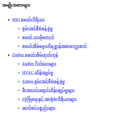
အမျိုးအစားများ
WiFi စမတ်ကိရိယာ
စွမ်းအင်စီမံခန့်ခွဲမှု
စမတ် သာမိုစတက်
စမတ်အိမ်မွေးတိရစ္ဆာန်အစာကျွေးစက်
ZigBee စမတ်အိမ်ထုတ်ကုန်
ZigBee ဂိတ်ဝေးများ
HVAC ထိန်းချုပ်မှု
Zigbee စွမ်းအင်စီမံခန့်ခွဲမှု
မီးအလင်းရောင်ထိန်းချုပ်မှုများ
လုံခြုံရေးနှင့် အာရုံခံကိရိယာများ
ဆက်စပ်ပစ္စည်းများ