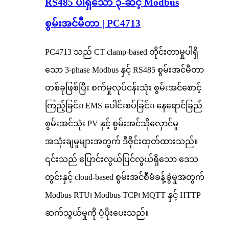
RS485 ပါရှိသော ၃-ဆင့် Modbus
စွမ်းအင်မီတာ | PC4713
PC4713 သည် CT clamp-based တိုင်းတာမှုပါရှိ
သော 3-phase Modbus နှင့် RS485 စွမ်းအင်မီတာ
တစ်ခုဖြစ်ပြီး စက်မှုလုပ်ငန်းသုံး စွမ်းအင်စောင့်
ကြည့်ခြင်း၊ EMS ပေါင်းစပ်ခြင်း၊ နေရောင်ခြည်
စွမ်းအင်သုံး PV နှင့် စွမ်းအင်သိုလှောင်မှု
အသုံးချမှုများအတွက် ဒီဇိုင်းထုတ်ထားသည်။
၎င်းသည် ပြောင်းလွယ်ပြင်လွယ်ရှိသော ဒေသ
တွင်းနှင့် cloud-based စွမ်းအင်စီမံခန့်ခွဲမှုအတွက်
Modbus RTU၊ Modbus TCP၊ MQTT နှင့် HTTP
ဆက်သွယ်မှုကို ပံ့ပိုးပေးသည်။