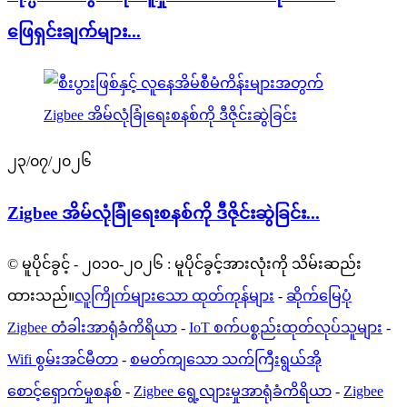
ဖြေရှင်းချက်များ...
၂၃/၀၇/၂၀၂၆
Zigbee အိမ်လုံခြုံရေးစနစ်ကို ဒီဇိုင်းဆွဲခြင်း...
© မူပိုင်ခွင့် - ၂၀၁၀-၂၀၂၆ : မူပိုင်ခွင့်အားလုံးကို သိမ်းဆည်း
ထားသည်။
လူကြိုက်များသော ထုတ်ကုန်များ
-
ဆိုက်မြေပုံ
Zigbee တံခါးအာရုံခံကိရိယာ
-
IoT စက်ပစ္စည်းထုတ်လုပ်သူများ
-
Wifi စွမ်းအင်မီတာ
-
စမတ်ကျသော သက်ကြီးရွယ်အို
စောင့်ရှောက်မှုစနစ်
-
Zigbee ရွေ့လျားမှုအာရုံခံကိရိယာ
-
Zigbee