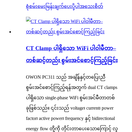
စုံစမ်းမေးမြန်းချက်ပေးပို့ပါ
အသေးစိတ်
CT Clamp ပါရှိသော WiFi ပါဝါမီတာ–
တစ်ဆင့်တည်း စွမ်းအင်စောင့်ကြည့်ခြင်း
OWON PC311 သည် အချိန်နှင့်တပြေးညီ
စွမ်းအင်စောင့်ကြည့်ရန်အတွက် dual CT clamps
ပါရှိသော single-phase WiFi စွမ်းအင်မီတာတစ်
ခုဖြစ်သည်။ ၎င်းသည် voltage၊ current၊ power
factor၊ active power၊ frequency နှင့် bidirectional
energy flow တို့ကို တိုင်းတာပေးသောကြောင့် လူ