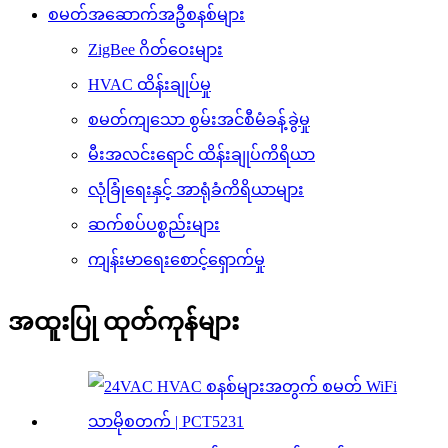
စမတ်အဆောက်အဦစနစ်များ
ZigBee ဂိတ်ဝေးများ
HVAC ထိန်းချုပ်မှု
စမတ်ကျသော စွမ်းအင်စီမံခန့်ခွဲမှု
မီးအလင်းရောင် ထိန်းချုပ်ကိရိယာ
လုံခြုံရေးနှင့် အာရုံခံကိရိယာများ
ဆက်စပ်ပစ္စည်းများ
ကျန်းမာရေးစောင့်ရှောက်မှု
အထူးပြု ထုတ်ကုန်များ