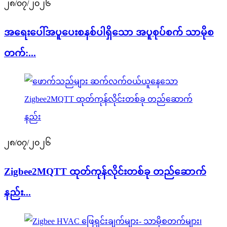
၂၈/၀၇/၂၀၂၆
အရေးပေါ်အပူပေးစနစ်ပါရှိသော အပူစုပ်စက် သာမိုစ
တက်:...
၂၈/၀၇/၂၀၂၆
Zigbee2MQTT ထုတ်ကုန်လိုင်းတစ်ခု တည်ဆောက်
နည်း...