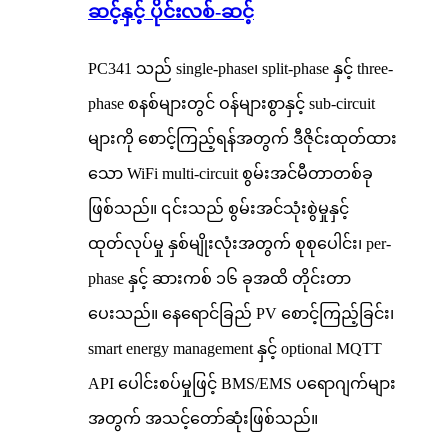
ဆင့်နှင့် ပိုင်းလစ်-ဆင့်
PC341 သည် single-phase၊ split-phase နှင့် three-
phase စနစ်များတွင် ဝန်များစွာနှင့် sub-circuit
များကို စောင့်ကြည့်ရန်အတွက် ဒီဇိုင်းထုတ်ထား
သော WiFi multi-circuit စွမ်းအင်မီတာတစ်ခု
ဖြစ်သည်။ ၎င်းသည် စွမ်းအင်သုံးစွဲမှုနှင့်
ထုတ်လုပ်မှု နှစ်မျိုးလုံးအတွက် စုစုပေါင်း၊ per-
phase နှင့် ဆားကစ် ၁၆ ခုအထိ တိုင်းတာ
ပေးသည်။ နေရောင်ခြည် PV စောင့်ကြည့်ခြင်း၊
smart energy management နှင့် optional MQTT
API ပေါင်းစပ်မှုဖြင့် BMS/EMS ပရောဂျက်များ
အတွက် အသင့်တော်ဆုံးဖြစ်သည်။