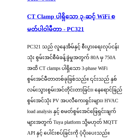
CT Clamp ပါရှိသော ၃-ဆင့် WiFi စ
မတ်ပါဝါမီတာ - PC321
PC321 သည် လူနေအိမ်နှင့် စီးပွားရေးလုပ်ငန်း
သုံး စွမ်းအင်စီမံခန့်ခွဲမှုအတွက် 80A မှ 750A
အထိ CT clamps ပါရှိသော 3-phase WiFi
စွမ်းအင်မီတာတစ်ခုဖြစ်သည်။ ၎င်းသည် နှစ်
လမ်းသွားစွမ်းအင်တိုင်းတာခြင်း၊ နေရောင်ခြည်
စွမ်းအင်သုံး PV အပလီကေးရှင်းများ၊ HVAC
load analysis နှင့် စမတ်စွမ်းအင်ဖြေရှင်းချက်
များအတွက် Tuya platform သို့မဟုတ် MQTT
API နှင့် ပေါင်းစပ်ခြင်းကို ပံ့ပိုးပေးသည်။