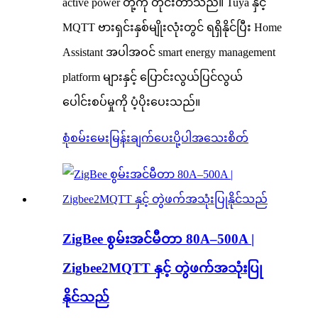
active power တို့ကို တိုင်းတာသည်။ Tuya နှင့်
MQTT ဗားရှင်းနှစ်မျိုးလုံးတွင် ရရှိနိုင်ပြီး Home
Assistant အပါအဝင် smart energy management
platform များနှင့် ပြောင်းလွယ်ပြင်လွယ်
ပေါင်းစပ်မှုကို ပံ့ပိုးပေးသည်။
စုံစမ်းမေးမြန်းချက်ပေးပို့ပါ
အသေးစိတ်
ZigBee စွမ်းအင်မီတာ 80A–500A |
Zigbee2MQTT နှင့် တွဲဖက်အသုံးပြု
နိုင်သည်