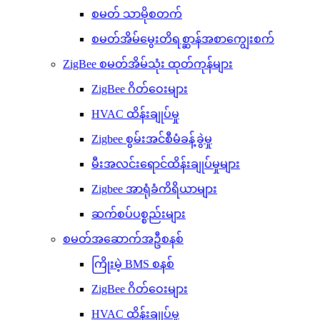
စမတ် သာမိုစတက်
စမတ်အိမ်မွေးတိရစ္ဆာန်အစာကျွေးစက်
ZigBee စမတ်အိမ်သုံး ထုတ်ကုန်များ
ZigBee ဂိတ်ဝေးများ
HVAC ထိန်းချုပ်မှု
Zigbee စွမ်းအင်စီမံခန့်ခွဲမှု
မီးအလင်းရောင်ထိန်းချုပ်မှုများ
Zigbee အာရုံခံကိရိယာများ
ဆက်စပ်ပစ္စည်းများ
စမတ်အဆောက်အဦစနစ်
ကြိုးမဲ့ BMS စနစ်
ZigBee ဂိတ်ဝေးများ
HVAC ထိန်းချုပ်မှု