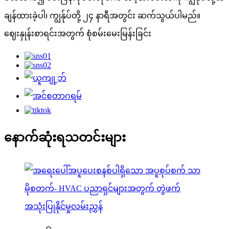
ချန်ထားခဲ့ပါ၊ ကျွန်ုပ်တို့ ၂၄ နာရီအတွင်း ဆက်သွယ်ပါမည်။
ဈေးနှုန်းစာရင်းအတွက် စုံစမ်းမေးမြန်းခြင်း
နောက်ဆုံးရသတင်းများ