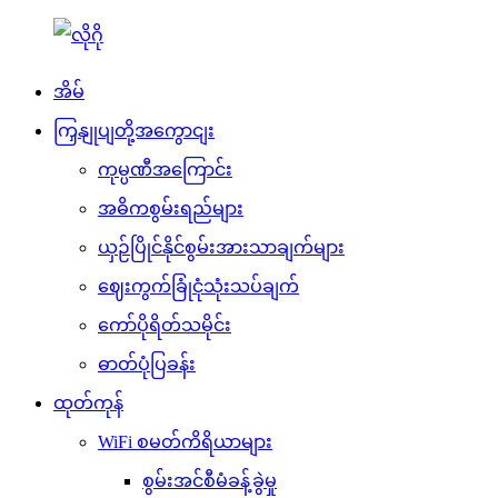
အိမ်
ကြှနျုပျတို့အကွောငျး
ကုမ္ပဏီအကြောင်း
အဓိကစွမ်းရည်များ
ယှဉ်ပြိုင်နိုင်စွမ်းအားသာချက်များ
ဈေးကွက်ခြုံငုံသုံးသပ်ချက်
ကော်ပိုရိတ်သမိုင်း
ဓာတ်ပုံပြခန်း
ထုတ်ကုန်
WiFi စမတ်ကိရိယာများ
စွမ်းအင်စီမံခန့်ခွဲမှု