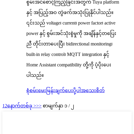
စွမ်းအင်စောင့်ကြည့်ခြင်းအတွက် Tuya platform
နှင့် အပြည့်အဝ တွဲဖက်အသုံးပြုနိုင်ပါသည်။
၎င်းသည် voltage၊ current၊ power factor၊ active
power နှင့် စွမ်းအင်သုံးစွဲမှုကို အချိန်နှင့်တပြေး
ညီ တိုင်းတာပေးပြီး bidirectional monitoring၊
built-in relay control၊ MQTT integration နှင့်
Home Assistant compatibility တို့ကို ပံ့ပိုးပေး
ပါသည်။
စုံစမ်းမေးမြန်းချက်ပေးပို့ပါ
အသေးစိတ်
1
2
နောက်တစ်ခု >
>>
စာမျက်နှာ ၁ / ၂