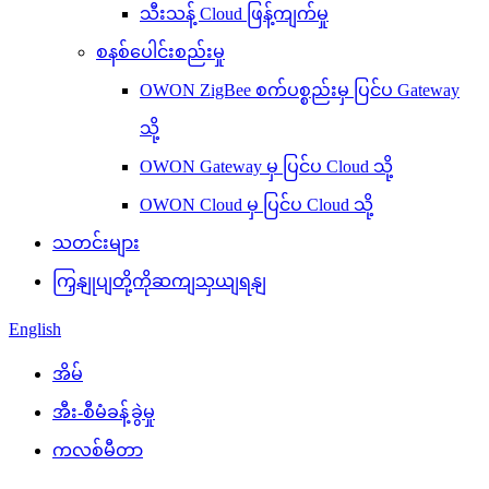
သီးသန့် Cloud ဖြန့်ကျက်မှု
စနစ်ပေါင်းစည်းမှု
OWON ZigBee စက်ပစ္စည်းမှ ပြင်ပ Gateway
သို့
OWON Gateway မှ ပြင်ပ Cloud သို့
OWON Cloud မှ ပြင်ပ Cloud သို့
သတင်းများ
ကြှနျုပျတို့ကိုဆကျသှယျရနျ
English
အိမ်
အီး-စီမံခန့်ခွဲမှု
ကလစ်မီတာ