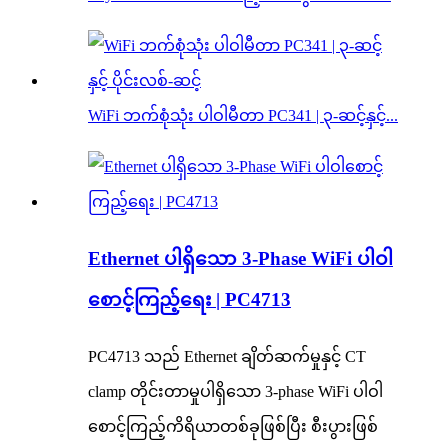
WiFi ဘက်စုံသုံး ပါဝါမီတာ PC341 | ၃-ဆင့်နှင့်...
Ethernet ပါရှိသော 3-Phase WiFi ပါဝါ
စောင့်ကြည့်ရေး | PC4713
PC4713 သည် Ethernet ချိတ်ဆက်မှုနှင့် CT
clamp တိုင်းတာမှုပါရှိသော 3-phase WiFi ပါဝါ
စောင့်ကြည့်ကိရိယာတစ်ခုဖြစ်ပြီး စီးပွားဖြစ်