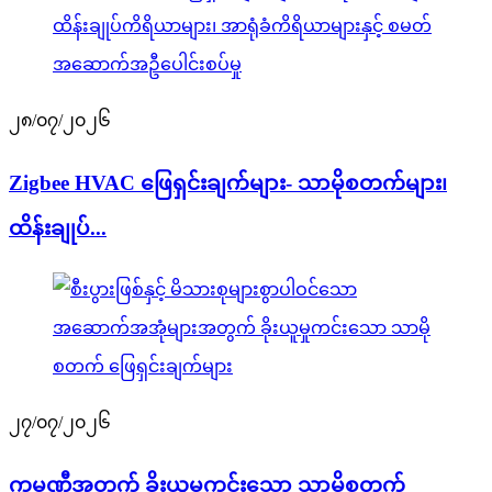
၂၈/၀၇/၂၀၂၆
Zigbee HVAC ဖြေရှင်းချက်များ- သာမိုစတက်များ၊
ထိန်းချုပ်...
၂၇/၀၇/၂၀၂၆
ကုမ္ပဏီအတွက် ခိုးယူမှုကင်းသော သာမိုစတက်