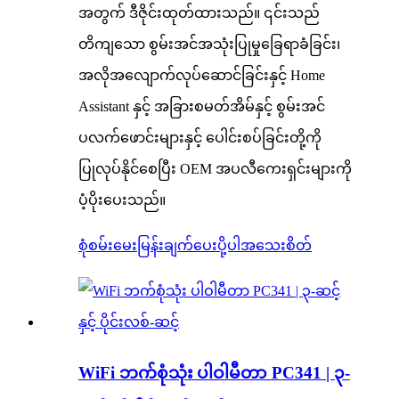
အတွက် ဒီဇိုင်းထုတ်ထားသည်။ ၎င်းသည်
တိကျသော စွမ်းအင်အသုံးပြုမှုခြေရာခံခြင်း၊
အလိုအလျောက်လုပ်ဆောင်ခြင်းနှင့် Home
Assistant နှင့် အခြားစမတ်အိမ်နှင့် စွမ်းအင်
ပလက်ဖောင်းများနှင့် ပေါင်းစပ်ခြင်းတို့ကို
ပြုလုပ်နိုင်စေပြီး OEM အပလီကေးရှင်းများကို
ပံ့ပိုးပေးသည်။
စုံစမ်းမေးမြန်းချက်ပေးပို့ပါ
အသေးစိတ်
WiFi ဘက်စုံသုံး ပါဝါမီတာ PC341 | ၃-