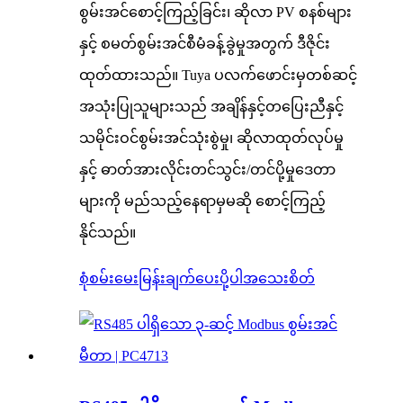
စွမ်းအင်စောင့်ကြည့်ခြင်း၊ ဆိုလာ PV စနစ်များ
နှင့် စမတ်စွမ်းအင်စီမံခန့်ခွဲမှုအတွက် ဒီဇိုင်း
ထုတ်ထားသည်။ Tuya ပလက်ဖောင်းမှတစ်ဆင့်
အသုံးပြုသူများသည် အချိန်နှင့်တပြေးညီနှင့်
သမိုင်းဝင်စွမ်းအင်သုံးစွဲမှု၊ ဆိုလာထုတ်လုပ်မှု
နှင့် ဓာတ်အားလိုင်းတင်သွင်း/တင်ပို့မှုဒေတာ
များကို မည်သည့်နေရာမှမဆို စောင့်ကြည့်
နိုင်သည်။
စုံစမ်းမေးမြန်းချက်ပေးပို့ပါ
အသေးစိတ်