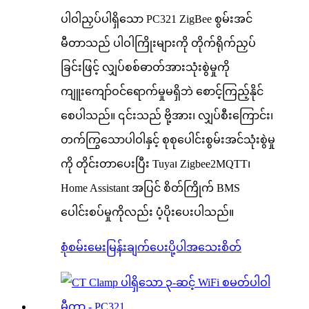
ပါဝါညှပ်ပါရှိသော PC321 ZigBee စွမ်းအင်
မီတာသည် ပါဝါကြိုးများကို တိုက်ရိုက်ညှပ်
ခြင်းဖြင့် လျှပ်စစ်ဓာတ်အားသုံးစွဲမှုကို
ကျူးကျော်ဝင်ရောက်မှုမရှိဘဲ စောင့်ကြည့်နိုင်
စေပါသည်။ ၎င်းသည် ဗို့အား၊ လျှပ်စီးကြောင်း၊
တက်ကြွသောပါဝါနှင့် စုစုပေါင်းစွမ်းအင်သုံးစွဲမှု
ကို တိုင်းတာပေးပြီး Tuya၊ Zigbee2MQTT၊
Home Assistant အပြင် စိတ်ကြိုက် BMS
ပေါင်းစပ်မှုကိုလည်း ပံ့ပိုးပေးပါသည်။
စုံစမ်းမေးမြန်းချက်ပေးပို့ပါ
အသေးစိတ်