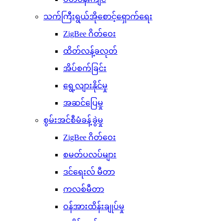
သက်ကြီးရွယ်အိုစောင့်ရှောက်ရေး
ZigBee ဂိတ်ဝေး
ထိတ်လန့်ခလုတ်
အိပ်စက်ခြင်း
ရွေ့လျားနိုင်မှု
အဆင်ပြေမှု
စွမ်းအင်စီမံခန့်ခွဲမှု
ZigBee ဂိတ်ဝေး
စမတ်ပလပ်များ
ဒင်ရေးလ် မီတာ
ကလစ်မီတာ
ဝန်အားထိန်းချုပ်မှု