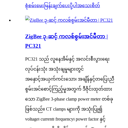
စုံစမ်းမေးမြန်းချက်ပေးပို့ပါ
အသေးစိတ်
ZigBee ၃-ဆင့် ကလစ်စွမ်းအင်မီတာ |
PC321
PC321 သည် လူနေအိမ်နှင့် အလင်းစီးပွားရေး
လုပ်ငန်းသုံး အသုံးချမှုများတွင်
အနှောင့်အယှက်ကင်းသော၊ အချိန်နှင့်တပြေးညီ
စွမ်းအင်စောင့်ကြည့်မှုအတွက် ဒီဇိုင်းထုတ်ထား
သော ZigBee 3-phase clamp power meter တစ်ခု
ဖြစ်သည်။ CT clamps များကို အသုံးပြု၍
voltage၊ current၊ frequency၊ power factor နှင့်