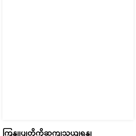
ကြှနျုပျတို့ကိုဆကျသှယျရနျ