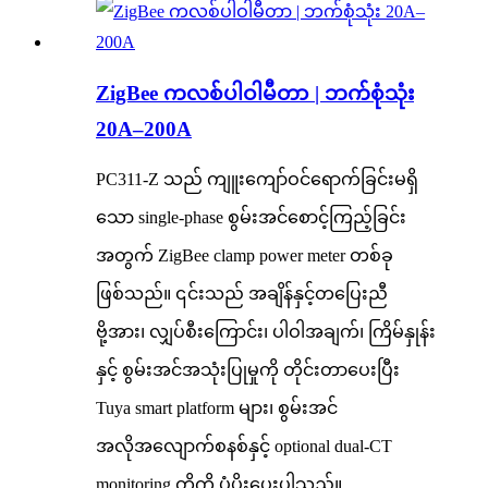
ZigBee ကလစ်ပါဝါမီတာ | ဘက်စုံသုံး
20A–200A
PC311-Z သည် ကျူးကျော်ဝင်ရောက်ခြင်းမရှိ
သော single-phase စွမ်းအင်စောင့်ကြည့်ခြင်း
အတွက် ZigBee clamp power meter တစ်ခု
ဖြစ်သည်။ ၎င်းသည် အချိန်နှင့်တပြေးညီ
ဗို့အား၊ လျှပ်စီးကြောင်း၊ ပါဝါအချက်၊ ကြိမ်နှုန်း
နှင့် စွမ်းအင်အသုံးပြုမှုကို တိုင်းတာပေးပြီး
Tuya smart platform များ၊ စွမ်းအင်
အလိုအလျောက်စနစ်နှင့် optional dual-CT
monitoring တို့ကို ပံ့ပိုးပေးပါသည်။