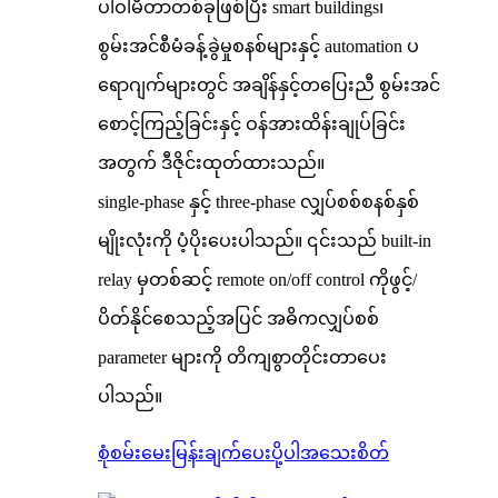
ပါဝါမီတာတစ်ခုဖြစ်ပြီး smart buildings၊
စွမ်းအင်စီမံခန့်ခွဲမှုစနစ်များနှင့် automation ပ
ရောဂျက်များတွင် အချိန်နှင့်တပြေးညီ စွမ်းအင်
စောင့်ကြည့်ခြင်းနှင့် ဝန်အားထိန်းချုပ်ခြင်း
အတွက် ဒီဇိုင်းထုတ်ထားသည်။
single-phase နှင့် three-phase လျှပ်စစ်စနစ်နှစ်
မျိုးလုံးကို ပံ့ပိုးပေးပါသည်။ ၎င်းသည် built-in
relay မှတစ်ဆင့် remote on/off control ကိုဖွင့်/
ပိတ်နိုင်စေသည့်အပြင် အဓိကလျှပ်စစ်
parameter များကို တိကျစွာတိုင်းတာပေး
ပါသည်။
စုံစမ်းမေးမြန်းချက်ပေးပို့ပါ
အသေးစိတ်