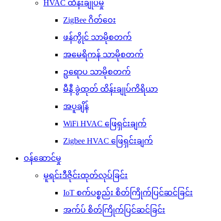
HVAC ထိန်းချုပ်မှု
ZigBee ဂိတ်ဝေး
ဖန်ကွိုင် သာမိုစတက်
အမေရိကန် သာမိုစတက်
ဥရောပ သာမိုစတက်
မီနီ ခွဲထုတ် ထိန်းချုပ်ကိရိယာ
အပူချိန်
WiFi HVAC ဖြေရှင်းချက်
Zigbee HVAC ဖြေရှင်းချက်
ဝန်ဆောင်မှု
မူရင်းဒီဇိုင်းထုတ်လုပ်ခြင်း
IoT စက်ပစ္စည်း စိတ်ကြိုက်ပြင်ဆင်ခြင်း
အက်ပ် စိတ်ကြိုက်ပြင်ဆင်ခြင်း