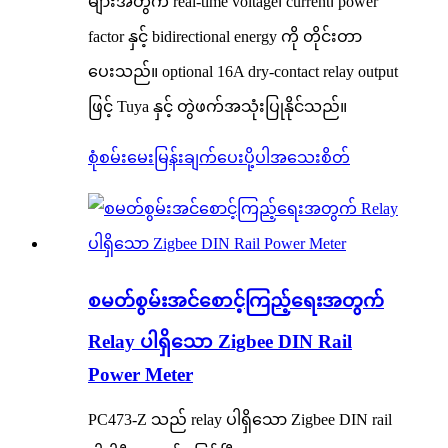
များအတွက် real-time voltage၊ current၊ power
factor နှင့် bidirectional energy ကို တိုင်းတာ
ပေးသည်။ optional 16A dry-contact relay output
ဖြင့် Tuya နှင့် တွဲဖက်အသုံးပြုနိုင်သည်။
စုံစမ်းမေးမြန်းချက်ပေးပို့ပါ
အသေးစိတ်
စမတ်စွမ်းအင်စောင့်ကြည့်ရေးအတွက်
Relay ပါရှိသော Zigbee DIN Rail
Power Meter
PC473-Z သည် relay ပါရှိသော Zigbee DIN rail