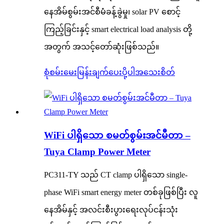
နေအိမ်စွမ်းအင်စီမံခန့်ခွဲမှု၊ solar PV စောင့်
ကြည့်ခြင်းနှင့် smart electrical load analysis တို့
အတွက် အသင့်တော်ဆုံးဖြစ်သည်။
စုံစမ်းမေးမြန်းချက်ပေးပို့ပါ
အသေးစိတ်
WiFi ပါရှိသော စမတ်စွမ်းအင်မီတာ –
Tuya Clamp Power Meter
PC311-TY သည် CT clamp ပါရှိသော single-
phase WiFi smart energy meter တစ်ခုဖြစ်ပြီး လူ
နေအိမ်နှင့် အလင်းစီးပွားရေးလုပ်ငန်းသုံး