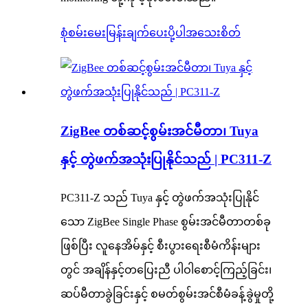
စုံစမ်းမေးမြန်းချက်ပေးပို့ပါ
အသေးစိတ်
ZigBee တစ်ဆင့်စွမ်းအင်မီတာ၊ Tuya
နှင့် တွဲဖက်အသုံးပြုနိုင်သည် | PC311-Z
PC311-Z သည် Tuya နှင့် တွဲဖက်အသုံးပြုနိုင်
သော ZigBee Single Phase စွမ်းအင်မီတာတစ်ခု
ဖြစ်ပြီး လူနေအိမ်နှင့် စီးပွားရေးစီမံကိန်းများ
တွင် အချိန်နှင့်တပြေးညီ ပါဝါစောင့်ကြည့်ခြင်း၊
ဆပ်မီတာခွဲခြင်းနှင့် စမတ်စွမ်းအင်စီမံခန့်ခွဲမှုတို့