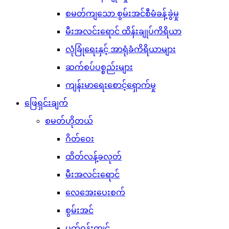
စမတ်ကျသော စွမ်းအင်စီမံခန့်ခွဲမှု
မီးအလင်းရောင် ထိန်းချုပ်ကိရိယာ
လုံခြုံရေးနှင့် အာရုံခံကိရိယာများ
ဆက်စပ်ပစ္စည်းများ
ကျန်းမာရေးစောင့်ရှောက်မှု
ဖြေရှင်းချက်
စမတ်ဟိုတယ်
ဂိတ်ဝေး
ထိတ်လန့်ခလုတ်
မီးအလင်းရောင်
လေအေးပေးစက်
စွမ်းအင်
ပတ်ဝန်းကျင်