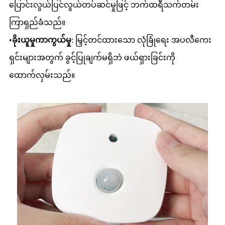
ပြောင်းလွယ်ပြင်လွယ်တပ်ဆင်မှုဖြင့် ဘက်ထရီသက်တမ်း
ကြာရှည်ခံသည်။
•
ခိုးယူမှုကာကွယ်မှု
: မြှင့်တင်ထားသော လုံခြုံရေး အပလီကေး
ရှင်းများအတွက် ခွင့်ပြုချက်မရှိဘဲ ဖယ်ရှားခြင်းကို
ထောက်လှမ်းသည်။