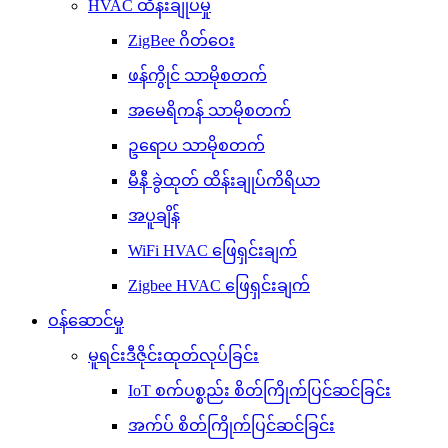
HVAC ထိန်းချုပ်မှု
ZigBee ဂိတ်ဝေး
ဖန်ကွိုင် သာမိုစတက်
အမေရိကန် သာမိုစတက်
ဥရောပ သာမိုစတက်
မီနီ ခွဲထုတ် ထိန်းချုပ်ကိရိယာ
အပူချိန်
WiFi HVAC ဖြေရှင်းချက်
Zigbee HVAC ဖြေရှင်းချက်
ဝန်ဆောင်မှု
မူရင်းဒီဇိုင်းထုတ်လုပ်ခြင်း
IoT စက်ပစ္စည်း စိတ်ကြိုက်ပြင်ဆင်ခြင်း
အက်ပ် စိတ်ကြိုက်ပြင်ဆင်ခြင်း