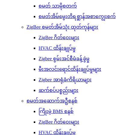
စမတ် သာမိုစတက်
စမတ်အိမ်မွေးတိရစ္ဆာန်အစာကျွေးစက်
ZigBee စမတ်အိမ်သုံး ထုတ်ကုန်များ
ZigBee ဂိတ်ဝေးများ
HVAC ထိန်းချုပ်မှု
Zigbee စွမ်းအင်စီမံခန့်ခွဲမှု
မီးအလင်းရောင်ထိန်းချုပ်မှုများ
Zigbee အာရုံခံကိရိယာများ
ဆက်စပ်ပစ္စည်းများ
စမတ်အဆောက်အဦစနစ်
ကြိုးမဲ့ BMS စနစ်
ZigBee ဂိတ်ဝေးများ
HVAC ထိန်းချုပ်မှု