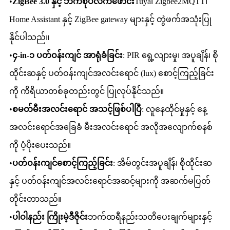
•
ZigBee 3.0 နှင့် ဘက်စုံပလက်ဖောင်း
Tuya၊ Zigbee2MQTT၊
Home Assistant နှင့် ZigBee gateway များနှင့် တွဲဖက်အသုံးပြု
နိုင်ပါသည်။
•
၄-in-၁ ပတ်ဝန်းကျင် အာရုံခံခြင်း
: PIR ရွေ့လျားမှု၊ အပူချိန်၊ စို
ထိုင်းဆနှင့် ပတ်ဝန်းကျင်အလင်းရောင် (lux) စောင့်ကြည့်ခြင်း
ကို ကိရိယာတစ်ခုတည်းတွင် ပြုလုပ်နိုင်သည်။
•
စမတ်မီးအလင်းရောင် အသင့်ဖြစ်ပါပြီ
: လူနေထိုင်မှုနှင့် နေ့
အလင်းရောင်အခြေခံ မီးအလင်းရောင် အလိုအလျောက်စနစ်
ကို ပံ့ပိုးပေးသည်။
•
ပတ်ဝန်းကျင်စောင့်ကြည့်ခြင်း
: အိမ်တွင်းအပူချိန်၊ စိုထိုင်းဆ
နှင့် ပတ်ဝန်းကျင်အလင်းရောင်အဆင့်များကို အဆက်မပြတ်
တိုင်းတာသည်။
•
ပါဝါနည်း ကြိုးမဲ့ဒီဇိုင်း
ဘက်ထရီနည်းသတိပေးချက်များနှင့်