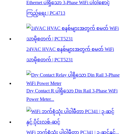
Ethernet ပါရှိသော 3-Phase WiFi ပါဝါစောင့်
ကြည့်ရေး | PC4713
24VAC HVAC စနစ်များအတွက် စမတ် WiFi
သာမိုစတက် | PCT5231
Dry Contact R ပါရှိသော Din Rail 3-Phase WiFi
Power Meter...
WiFi ဘက်စုံသုံး ပါဝါမီတာ PC341 | ၃-ဆင့်နှင့်...