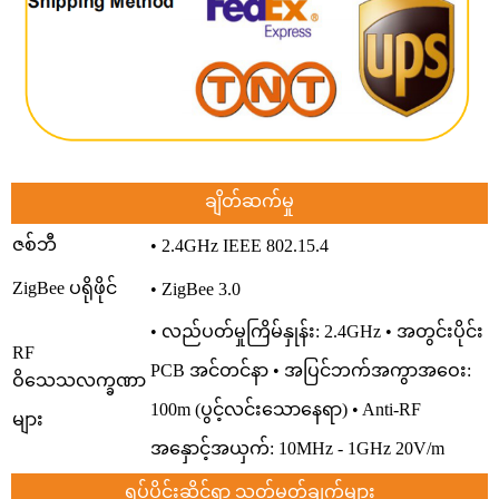
ချိတ်ဆက်မှု
ဇစ်ဘီ
• 2.4GHz IEEE 802.15.4
ZigBee ပရိုဖိုင်
• ZigBee 3.0
• လည်ပတ်မှုကြိမ်နှုန်း: 2.4GHz • အတွင်းပိုင်း
RF
PCB အင်တင်နာ • အပြင်ဘက်အကွာအဝေး:
ဝိသေသလက္ခဏာ
100m (ပွင့်လင်းသောနေရာ) • Anti-RF
များ
အနှောင့်အယှက်: 10MHz ‐ 1GHz 20V/m
ရုပ်ပိုင်းဆိုင်ရာ သတ်မှတ်ချက်များ