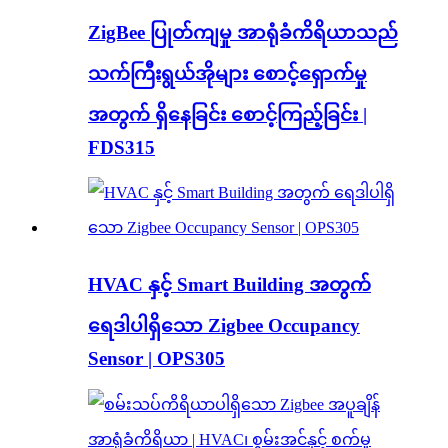
ZigBee ပြုတ်ကျမှု အာရုံခံကိရိယာသည်
သက်ကြီးရွယ်အိုများ စောင့်ရှောက်မှု
အတွက် ရှိနေခြင်း စောင့်ကြည့်ခြင်း |
FDS315
HVAC နှင့် Smart Building အတွက်
ရေဒါပါရှိသော Zigbee Occupancy
Sensor | OPS305