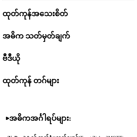
ထုတ်ကုန်အသေးစိတ်
အဓိက သတ်မှတ်ချက်
ဗီဒီယို
ထုတ်ကုန် တဂ်များ
▶
အဓိကအင်္ဂါရပ်များ: