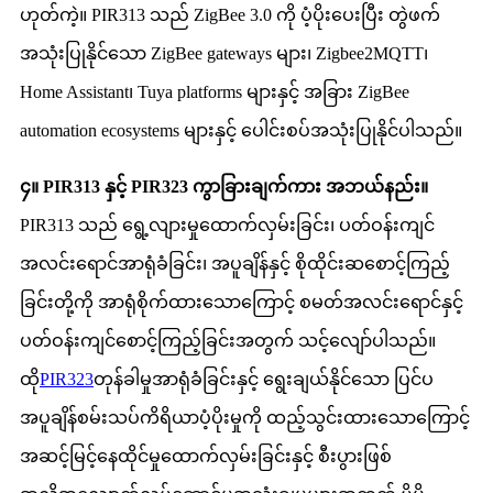
ဟုတ်ကဲ့။ PIR313 သည် ZigBee 3.0 ကို ပံ့ပိုးပေးပြီး တွဲဖက်
အသုံးပြုနိုင်သော ZigBee gateways များ၊ Zigbee2MQTT၊
Home Assistant၊ Tuya platforms များနှင့် အခြား ZigBee
automation ecosystems များနှင့် ပေါင်းစပ်အသုံးပြုနိုင်ပါသည်။
၄။ PIR313 နှင့် PIR323 ကွာခြားချက်ကား အဘယ်နည်း။
PIR313 သည် ရွေ့လျားမှုထောက်လှမ်းခြင်း၊ ပတ်ဝန်းကျင်
အလင်းရောင်အာရုံခံခြင်း၊ အပူချိန်နှင့် စိုထိုင်းဆစောင့်ကြည့်
ခြင်းတို့ကို အာရုံစိုက်ထားသောကြောင့် စမတ်အလင်းရောင်နှင့်
ပတ်ဝန်းကျင်စောင့်ကြည့်ခြင်းအတွက် သင့်လျော်ပါသည်။
ထို
PIR323
တုန်ခါမှုအာရုံခံခြင်းနှင့် ရွေးချယ်နိုင်သော ပြင်ပ
အပူချိန်စမ်းသပ်ကိရိယာပံ့ပိုးမှုကို ထည့်သွင်းထားသောကြောင့်
အဆင့်မြင့်နေထိုင်မှုထောက်လှမ်းခြင်းနှင့် စီးပွားဖြစ်