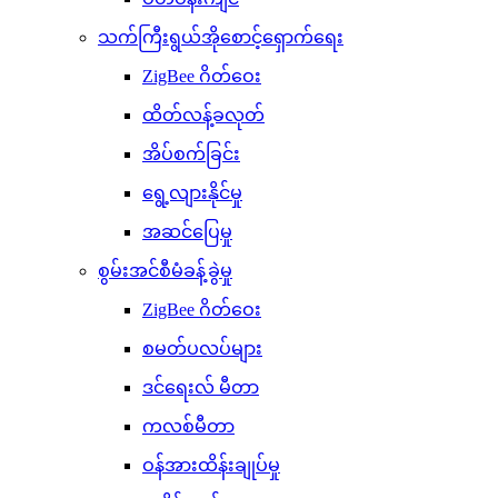
သက်ကြီးရွယ်အိုစောင့်ရှောက်ရေး
ZigBee ဂိတ်ဝေး
ထိတ်လန့်ခလုတ်
အိပ်စက်ခြင်း
ရွေ့လျားနိုင်မှု
အဆင်ပြေမှု
စွမ်းအင်စီမံခန့်ခွဲမှု
ZigBee ဂိတ်ဝေး
စမတ်ပလပ်များ
ဒင်ရေးလ် မီတာ
ကလစ်မီတာ
ဝန်အားထိန်းချုပ်မှု