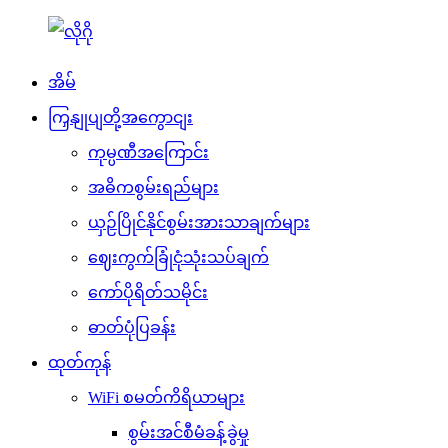
အိမ်
ကြှနျုပျတို့အကွောငျး
ကုမ္ပဏီအကြောင်း
အဓိကစွမ်းရည်များ
ယှဉ်ပြိုင်နိုင်စွမ်းအားသာချက်များ
ဈေးကွက်ခြုံငုံသုံးသပ်ချက်
ကော်ပိုရိတ်သမိုင်း
ဓာတ်ပုံပြခန်း
ထုတ်ကုန်
WiFi စမတ်ကိရိယာများ
စွမ်းအင်စီမံခန့်ခွဲမှု