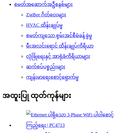
စမတ်အဆောက်အဦစနစ်များ
ZigBee ဂိတ်ဝေးများ
HVAC ထိန်းချုပ်မှု
စမတ်ကျသော စွမ်းအင်စီမံခန့်ခွဲမှု
မီးအလင်းရောင် ထိန်းချုပ်ကိရိယာ
လုံခြုံရေးနှင့် အာရုံခံကိရိယာများ
ဆက်စပ်ပစ္စည်းများ
ကျန်းမာရေးစောင့်ရှောက်မှု
အထူးပြု ထုတ်ကုန်များ