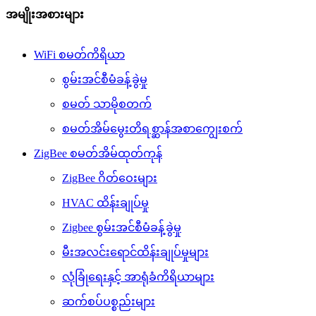
အမျိုးအစားများ
WiFi စမတ်ကိရိယာ
စွမ်းအင်စီမံခန့်ခွဲမှု
စမတ် သာမိုစတက်
စမတ်အိမ်မွေးတိရစ္ဆာန်အစာကျွေးစက်
ZigBee စမတ်အိမ်ထုတ်ကုန်
ZigBee ဂိတ်ဝေးများ
HVAC ထိန်းချုပ်မှု
Zigbee စွမ်းအင်စီမံခန့်ခွဲမှု
မီးအလင်းရောင်ထိန်းချုပ်မှုများ
လုံခြုံရေးနှင့် အာရုံခံကိရိယာများ
ဆက်စပ်ပစ္စည်းများ