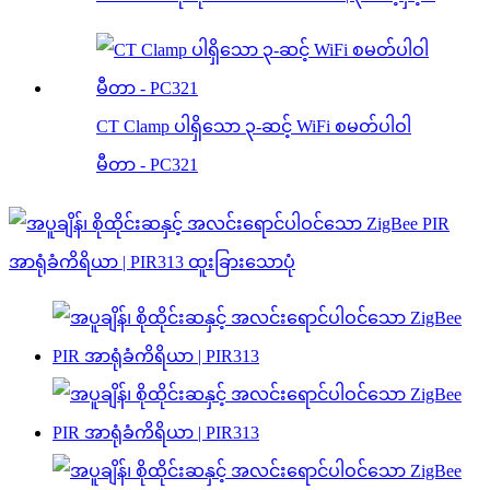
CT Clamp ပါရှိသော ၃-ဆင့် WiFi စမတ်ပါဝါ
မီတာ - PC321