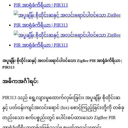
အပူချိန်၊ စိုထိုင်းဆနှင့် အလင်းရောင်ပါဝင်သော ZigBee PIR အာရုံခံကိရိယာ |
PIR313
အဓိကအင်္ဂါရပ်:
PIR313 သည် ရွေ့လျားမှုထောက်လှမ်းခြင်း၊ အပူချိန်၊ စိုထိုင်းဆ
နှင့် ပတ်ဝန်းကျင်အလင်းရောင် (lux) စောင့်ကြည့်ခြင်းတို့ကို တစ်ခု
တည်းသော စက်ပစ္စည်းတွင် ပေါင်းစပ်ထားသော ZigBee PIR
အာရုံခံကိရိယာတစ်ခုဖြစ်သည်။ စမတ်အလင်းရောင်၊