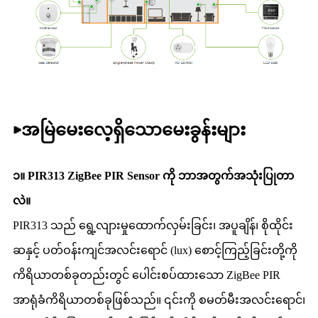
▶
အမြဲမေးလေ့ရှိသောမေးခွန်းများ
၁။ PIR313 ZigBee PIR Sensor ကို ဘာအတွက်အသုံးပြုတာ
လဲ။
PIR313 သည် ရွေ့လျားမှုထောက်လှမ်းခြင်း၊ အပူချိန်၊ စိုထိုင်း
ဆနှင့် ပတ်ဝန်းကျင်အလင်းရောင် (lux) စောင့်ကြည့်ခြင်းတို့ကို
ကိရိယာတစ်ခုတည်းတွင် ပေါင်းစပ်ထားသော ZigBee PIR
အာရုံခံကိရိယာတစ်ခုဖြစ်သည်။ ၎င်းကို စမတ်မီးအလင်းရောင်၊