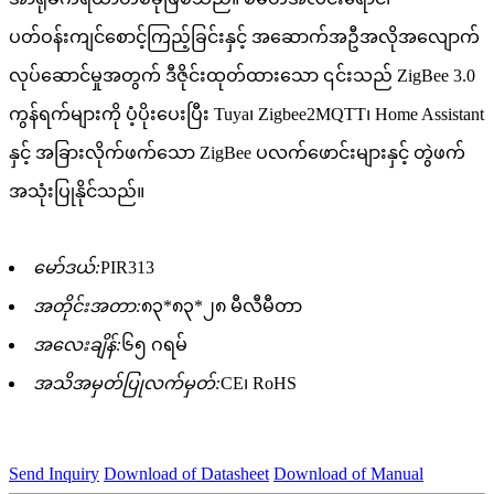
ပတ်ဝန်းကျင်စောင့်ကြည့်ခြင်းနှင့် အဆောက်အဦအလိုအလျောက်
လုပ်ဆောင်မှုအတွက် ဒီဇိုင်းထုတ်ထားသော ၎င်းသည် ZigBee 3.0
ကွန်ရက်များကို ပံ့ပိုးပေးပြီး Tuya၊ Zigbee2MQTT၊ Home Assistant
နှင့် အခြားလိုက်ဖက်သော ZigBee ပလက်ဖောင်းများနှင့် တွဲဖက်
အသုံးပြုနိုင်သည်။
မော်ဒယ်:
PIR313
အတိုင်းအတာ:
၈၃*၈၃*၂၈ မီလီမီတာ
အလေးချိန်:
၆၅ ဂရမ်
အသိအမှတ်ပြုလက်မှတ်:
CE၊ RoHS
Send Inquiry
Download of Datasheet
Download of Manual