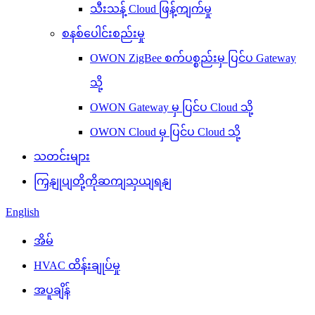
သီးသန့် Cloud ဖြန့်ကျက်မှု
စနစ်ပေါင်းစည်းမှု
OWON ZigBee စက်ပစ္စည်းမှ ပြင်ပ Gateway
သို့
OWON Gateway မှ ပြင်ပ Cloud သို့
OWON Cloud မှ ပြင်ပ Cloud သို့
သတင်းများ
ကြှနျုပျတို့ကိုဆကျသှယျရနျ
English
အိမ်
HVAC ထိန်းချုပ်မှု
အပူချိန်