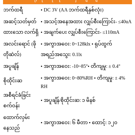
ဘက်ထရီ
• DC 3V (AA ဘက်ထရီနှစ်လုံး)
အဆင့်သတ်မှတ်
• အသင့်အနေအထား လျှပ်စီးကြောင်း- ≤40uA
ထားသော လက်ရှိ
• အချက်ပေး လျှပ်စီးကြောင်း- ≤110mA
အလင်းရောင် (ဖို
• အကွာအဝေး: 0~128klx • ရုပ်ထွက်
တိုဆဲလ်)
အရည်အသွေး: 0.1lx
အပူချိန်
• အကွာအဝေး: ‐10~85°• တိကျမှု: ± 0.4°
• အကွာအဝေး: 0~80%RH • တိကျမှု: ± 4%
စိုထိုင်းဆ
RH
အစီရင်ခံခြင်း
• အပူချိန်/စိုထိုင်းဆ: ၁ မိနစ်
စက်ဝန်း
ထောက်လှမ်း
• အကွာအဝေး: ၆ မီတာ • ထောင့်: ၁၂၀
နေသည်