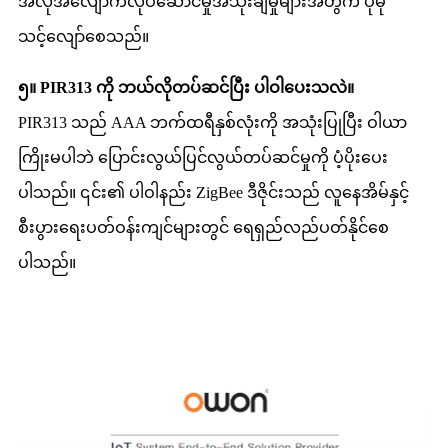
အလိုအလျောက်လုပ်ဆောင်မှုအသုံးချမှုများအတွက် ပိုမို
သင့်လျော်စေသည်။
၅။ PIR313 ကို ဘယ်လိုတပ်ဆင်ပြီး ပါဝါပေးသလဲ။
PIR313 သည် AAA ဘက်ထရီနှစ်လုံးကို အသုံးပြုပြီး ဝါယာ
ကြိုးမပါဘဲ ပြောင်းလွယ်ပြင်လွယ်တပ်ဆင်မှုကို ပံ့ပိုးပေး
ပါသည်။ ၎င်း၏ ပါဝါနည်း ZigBee ဒီဇိုင်းသည် လူနေအိမ်နှင့်
စီးပွားရေးပတ်ဝန်းကျင်များတွင် ရေရှည်လည်ပတ်နိုင်စေ
ပါသည်။