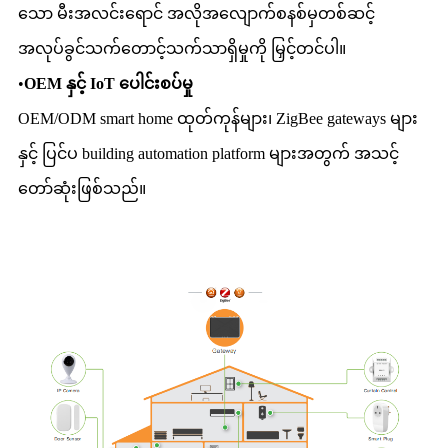
သော မီးအလင်းရောင် အလိုအလျောက်စနစ်မှတစ်ဆင့်
အလုပ်ခွင်သက်တောင့်သက်သာရှိမှုကို မြှင့်တင်ပါ။
•
OEM နှင့် IoT ပေါင်းစပ်မှု
OEM/ODM smart home ထုတ်ကုန်များ၊ ZigBee gateways များ
နှင့် ပြင်ပ building automation platform များအတွက် အသင့်
တော်ဆုံးဖြစ်သည်။