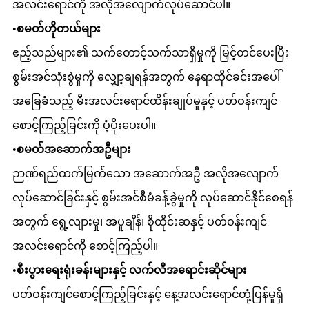
အလင်းရောင်ကို အလိုအလျောက်လုပ်ဆောင်ပါ။
•
စမတ်ဟိုတယ်များ
ဧည့်သည်များ၏ သက်တောင့်သက်သာရှိမှုကို မြှင့်တင်ပေးပြီး
စွမ်းအင်သုံးစွဲမှုကို လျှော့ချရန်အတွက် နေရာထိုင်ခင်းအပေါ်
အခြေခံသည့် မီးအလင်းရောင်ထိန်းချုပ်မှုနှင့် ပတ်ဝန်းကျင်
စောင့်ကြည့်ခြင်းကို ပံ့ပိုးပေးပါ။
•
စမတ်အဆောက်အဦများ
ဉာဏ်ရည်ထက်မြက်သော အဆောက်အဦ အလိုအလျောက်
လုပ်ဆောင်ခြင်းနှင့် စွမ်းအင်စီမံခန့်ခွဲမှုကို လုပ်ဆောင်နိုင်စေရန်
အတွက် ရွေ့လျားမှု၊ အပူချိန်၊ စိုထိုင်းဆနှင့် ပတ်ဝန်းကျင်
အလင်းရောင်ကို စောင့်ကြည့်ပါ။
•
စီးပွားရေးရုံးခန်းများနှင့် လက်လီအရောင်းဆိုင်များ
ပတ်ဝန်းကျင်စောင့်ကြည့်ခြင်းနှင့် နေ့အလင်းရောင်တုံ့ပြန်မှုရှိ