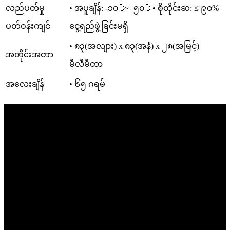
လည်ပတ်မှု
• အပူချိန်: -၁၀ ℃~+၅၀ ℃ • စိုထိုင်းဆ: ≤ ၉၀%
ပတ်ဝန်းကျင်
ငွေ့ရည်ဖွဲ့ခြင်းမရှိ
• ၈၃(အလျား) x ၈၃(အနံ) x ၂၈(အမြင့်)
အတိုင်းအတာ
မီလီမီတာ
အလေးချိန်
• ၆၅ ဂရမ်