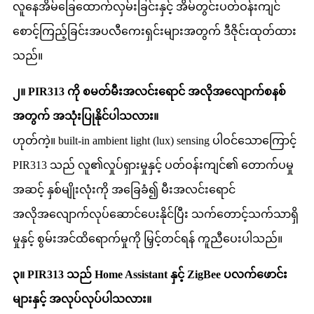
လူနေအိမ်ခြေထောက်လှမ်းခြင်းနှင့် အိမ်တွင်းပတ်ဝန်းကျင်
စောင့်ကြည့်ခြင်းအပလီကေးရှင်းများအတွက် ဒီဇိုင်းထုတ်ထား
သည်။
၂။ PIR313 ကို စမတ်မီးအလင်းရောင် အလိုအလျောက်စနစ်
အတွက် အသုံးပြုနိုင်ပါသလား။
ဟုတ်ကဲ့။ built-in ambient light (lux) sensing ပါဝင်သောကြောင့်
PIR313 သည် လူ၏လှုပ်ရှားမှုနှင့် ပတ်ဝန်းကျင်၏ တောက်ပမှု
အဆင့် နှစ်မျိုးလုံးကို အခြေခံ၍ မီးအလင်းရောင်
အလိုအလျောက်လုပ်ဆောင်ပေးနိုင်ပြီး သက်တောင့်သက်သာရှိ
မှုနှင့် စွမ်းအင်ထိရောက်မှုကို မြှင့်တင်ရန် ကူညီပေးပါသည်။
၃။ PIR313 သည် Home Assistant နှင့် ZigBee ပလက်ဖောင်း
များနှင့် အလုပ်လုပ်ပါသလား။