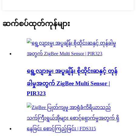
ဆက်စပ်ထုတ်ကုန်များ
ရွေ့လျားမှု၊ အပူချိန်၊ စိုထိုင်းဆနှင့် တုန်
ခါမှုအတွက် ZigBee Multi Sensor |
PIR323