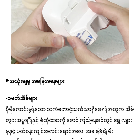
▶
အသုံးချမှု အခြေအနေများ
•
စမတ်အိမ်များ
ပိုမိုကောင်းမွန်သော သက်တောင့်သက်သာရှိစေရန်အတွက် အိမ်
တွင်းအပူချိန်နှင့် စိုထိုင်းဆကို စောင့်ကြည့်နေစဉ်တွင် ရွေ့လျား
မှုနှင့် ပတ်ဝန်းကျင်အလင်းရောင်အပေါ် အခြေခံ၍ မီး