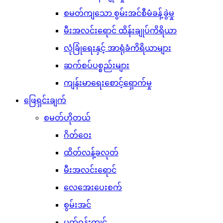
စမတ်ကျသော စွမ်းအင်စီမံခန့်ခွဲမှု
မီးအလင်းရောင် ထိန်းချုပ်ကိရိယာ
လုံခြုံရေးနှင့် အာရုံခံကိရိယာများ
ဆက်စပ်ပစ္စည်းများ
ကျန်းမာရေးစောင့်ရှောက်မှု
ဖြေရှင်းချက်
စမတ်ဟိုတယ်
ဂိတ်ဝေး
ထိတ်လန့်ခလုတ်
မီးအလင်းရောင်
လေအေးပေးစက်
စွမ်းအင်
ပတ်ဝန်းကျင်