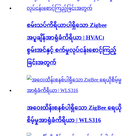
စမ်းသပ်ကိရိယာပါရှိသော Zigbee
အပူချိန်အာရုံခံကိရိယာ | HVAC၊
စွမ်းအင်နှင့် စက်မှုလုပ်ငန်းစောင့်ကြည့်
ခြင်းအတွက်
အဝေးထိန်းစနစ်ပါရှိသော ZigBee ရေယို
စိမ့်မှုအာရုံခံကိရိယာ | WLS316